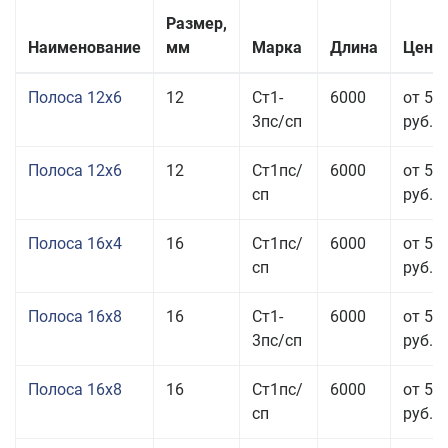
Размер,
Наименование
мм
Марка
Длина
Цена 
Полоса 12x6
12
Ст1-
6000
от 53
3пс/сп
руб.
Полоса 12x6
12
Ст1пс/
6000
от 53
сп
руб.
Полоса 16x4
16
Ст1пс/
6000
от 53
сп
руб.
Полоса 16x8
16
Ст1-
6000
от 55
3пс/сп
руб.
Полоса 16x8
16
Ст1пс/
6000
от 55
сп
руб.