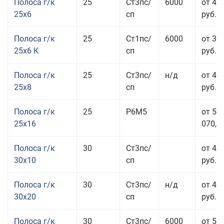
Полоса г/к
25
Ст3пс/
6000
от 44
25x6
сп
руб.
Полоса г/к
25
Ст1пс/
6000
от 35
25x6 К
сп
руб.
Полоса г/к
25
Ст3пс/
н/д
от 44
25x8
сп
руб.
Полоса г/к
25
Р6М5
от 50
25x16
070,00
Полоса г/к
30
Ст3пс/
от 46
30x10
сп
руб.
Полоса г/к
30
Ст3пс/
н/д
от 44
30x20
сп
руб.
Полоса г/к
30
Ст3пс/
6000
от 50