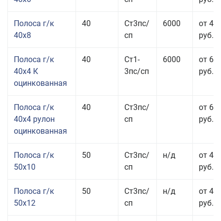
Полоса г/к
40
Ст3пс/
6000
от 43
40x8
сп
руб.
Полоса г/к
40
Ст1-
6000
от 68
40x4 К
3пс/сп
руб.
оцинкованная
Полоса г/к
40
Ст3пс/
от 69
40x4 рулон
сп
руб.
оцинкованная
Полоса г/к
50
Ст3пс/
н/д
от 44
50x10
сп
руб.
Полоса г/к
50
Ст3пс/
н/д
от 43
50x12
сп
руб.