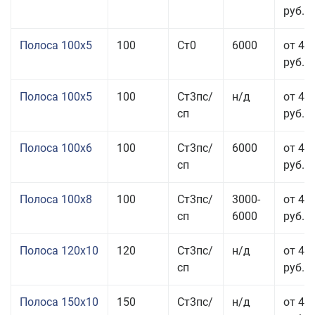
руб.
Полоса 100x5
100
Ст0
6000
от 46
руб.
Полоса 100x5
100
Ст3пс/
н/д
от 46
сп
руб.
Полоса 100x6
100
Ст3пс/
6000
от 46
сп
руб.
Полоса 100x8
100
Ст3пс/
3000-
от 42
сп
6000
руб.
Полоса 120x10
120
Ст3пс/
н/д
от 43
сп
руб.
Полоса 150x10
150
Ст3пс/
н/д
от 43