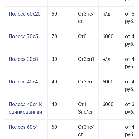
Полоса 60x20
60
Ст3пс/
н/д
от 53
сп
руб.
Полоса 70x5
70
Ст0
6000
от 45
руб.
Полоса 30x8
30
Ст3сп1
н/д
от 44
руб.
Полоса 40x4
40
Ст3сп
6000
от 43
руб.
Полоса 40x4 К
40
Ст1-
6000
от 68
оцинкованная
3пс/сп
руб.
Полоса 60x4
60
Ст3пс/
от 43
сп
руб.