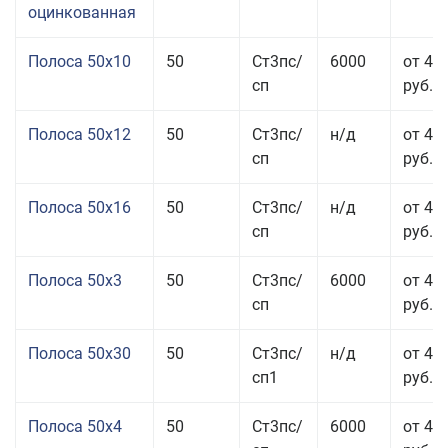
оцинкованная
Полоса 50x10
50
Ст3пс/
6000
от 46
сп
руб.
Полоса 50x12
50
Ст3пс/
н/д
от 44
сп
руб.
Полоса 50x16
50
Ст3пс/
н/д
от 49
сп
руб.
Полоса 50x3
50
Ст3пс/
6000
от 45
сп
руб.
Полоса 50x30
50
Ст3пс/
н/д
от 44
сп1
руб.
Полоса 50x4
50
Ст3пс/
6000
от 45