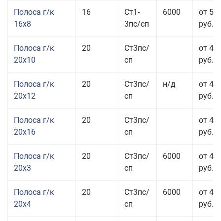
Полоса г/к
16
Ст1-
6000
от 57
16x8
3пс/сп
руб.
Полоса г/к
20
Ст3пс/
от 43
20x10
сп
руб.
Полоса г/к
20
Ст3пс/
н/д
от 44
20x12
сп
руб.
Полоса г/к
20
Ст3пс/
от 48
20x16
сп
руб.
Полоса г/к
20
Ст3пс/
6000
от 47
20x3
сп
руб.
Полоса г/к
20
Ст3пс/
6000
от 44
20x4
сп
руб.