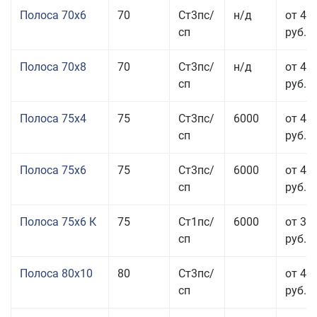
Полоса 70x6
70
Ст3пс/
н/д
от 42
сп
руб.
Полоса 70x8
70
Ст3пс/
н/д
от 43
сп
руб.
Полоса 75x4
75
Ст3пс/
6000
от 41
сп
руб.
Полоса 75x6
75
Ст3пс/
6000
от 42
сп
руб.
Полоса 75x6 К
75
Ст1пс/
6000
от 35
сп
руб.
Полоса 80x10
80
Ст3пс/
от 42
сп
руб.