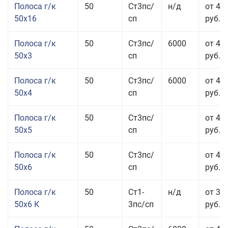
Полоса г/к
50
Ст3пс/
н/д
от 49
50x16
сп
руб.
Полоса г/к
50
Ст3пс/
6000
от 47
50x3
сп
руб.
Полоса г/к
50
Ст3пс/
6000
от 45
50x4
сп
руб.
Полоса г/к
50
Ст3пс/
от 43
50x5
сп
руб.
Полоса г/к
50
Ст3пс/
от 42
50x6
сп
руб.
Полоса г/к
50
Ст1-
н/д
от 35
50x6 К
3пс/сп
руб.