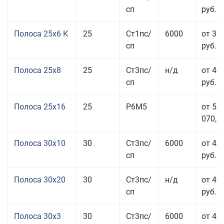
сп
руб.
Полоса 25x6 К
25
Ст1пс/
6000
от 35
сп
руб.
Полоса 25x8
25
Ст3пс/
н/д
от 43
сп
руб.
Полоса 25x16
25
Р6М5
от 50
070,00
Полоса 30x10
30
Ст3пс/
6000
от 45
сп
руб.
Полоса 30x20
30
Ст3пс/
н/д
от 46
сп
руб.
Полоса 30x3
30
Ст3пс/
6000
от 46