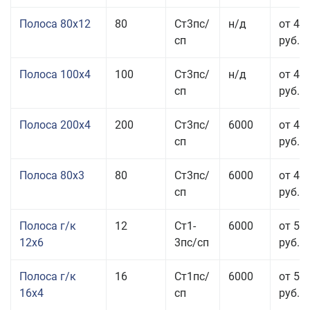
Полоса 80x12
80
Ст3пс/
н/д
от 46
сп
руб.
Полоса 100x4
100
Ст3пс/
н/д
от 44
сп
руб.
Полоса 200x4
200
Ст3пс/
6000
от 48
сп
руб.
Полоса 80x3
80
Ст3пс/
6000
от 47
сп
руб.
Полоса г/к
12
Ст1-
6000
от 52
12x6
3пс/сп
руб.
Полоса г/к
16
Ст1пс/
6000
от 53
16x4
сп
руб.