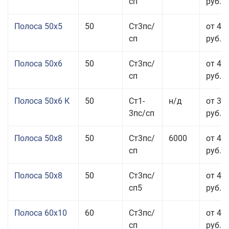
сп
руб.
Полоса 50x5
50
Ст3пс/
от 43
сп
руб.
Полоса 50x6
50
Ст3пс/
от 43
сп
руб.
Полоса 50x6 К
50
Ст1-
н/д
от 35
3пс/сп
руб.
Полоса 50x8
50
Ст3пс/
6000
от 43
сп
руб.
Полоса 50x8
50
Ст3пс/
от 43
сп5
руб.
Полоса 60x10
60
Ст3пс/
от 42
сп
руб.