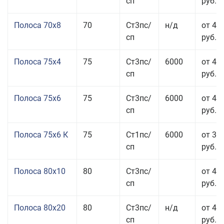
сп
руб.
Полоса 70x8
70
Ст3пс/
н/д
от 43
сп
руб.
Полоса 75x4
75
Ст3пс/
6000
от 41
сп
руб.
Полоса 75x6
75
Ст3пс/
6000
от 42
сп
руб.
Полоса 75x6 К
75
Ст1пс/
6000
от 35
сп
руб.
Полоса 80x10
80
Ст3пс/
от 42
сп
руб.
Полоса 80x20
80
Ст3пс/
н/д
от 49
сп
руб.