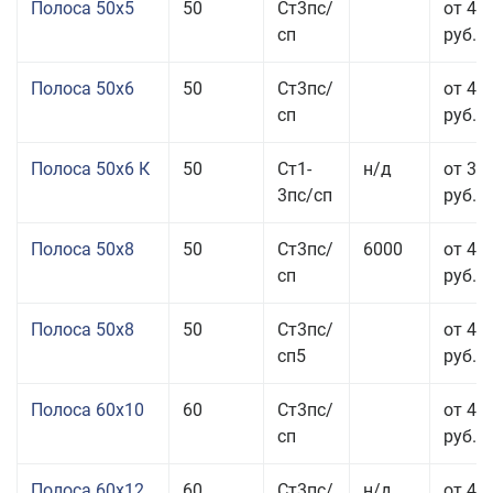
Полоса 50x5
50
Ст3пс/
от 43
сп
руб.
Полоса 50x6
50
Ст3пс/
от 43
сп
руб.
Полоса 50x6 К
50
Ст1-
н/д
от 35
3пс/сп
руб.
Полоса 50x8
50
Ст3пс/
6000
от 43
сп
руб.
Полоса 50x8
50
Ст3пс/
от 43
сп5
руб.
Полоса 60x10
60
Ст3пс/
от 42
сп
руб.
Полоса 60x12
60
Ст3пс/
н/д
от 46