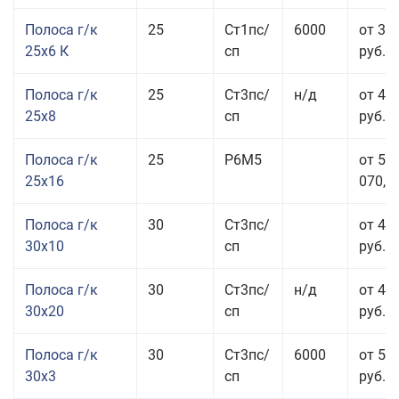
Полоса г/к
25
Ст1пс/
6000
от 35
25x6 К
сп
руб.
Полоса г/к
25
Ст3пс/
н/д
от 44
25x8
сп
руб.
Полоса г/к
25
Р6М5
от 50
25x16
070,00
Полоса г/к
30
Ст3пс/
от 46
30x10
сп
руб.
Полоса г/к
30
Ст3пс/
н/д
от 44
30x20
сп
руб.
Полоса г/к
30
Ст3пс/
6000
от 50
30x3
сп
руб.