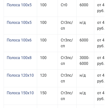
Полоса 100x5
100
Ст0
6000
от 46
руб.
Полоса 100x5
100
Ст3пс/
н/д
от 46
сп
руб.
Полоса 100x6
100
Ст3пс/
6000
от 46
сп
руб.
Полоса 100x8
100
Ст3пс/
3000-
от 42
сп
6000
руб.
Полоса 120x10
120
Ст3пс/
н/д
от 43
сп
руб.
Полоса 150x10
150
Ст3пс/
н/д
от 43
сп
руб.