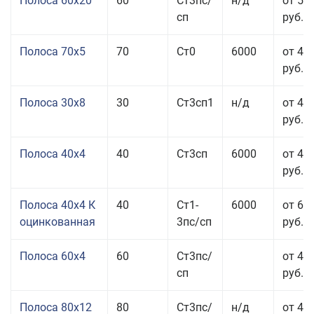
Полоса 60x20
60
Ст3пс/
н/д
от 53
сп
руб.
Полоса 70x5
70
Ст0
6000
от 45
руб.
Полоса 30x8
30
Ст3сп1
н/д
от 44
руб.
Полоса 40x4
40
Ст3сп
6000
от 43
руб.
Полоса 40x4 К
40
Ст1-
6000
от 68
оцинкованная
3пс/сп
руб.
Полоса 60x4
60
Ст3пс/
от 43
сп
руб.
Полоса 80x12
80
Ст3пс/
н/д
от 46