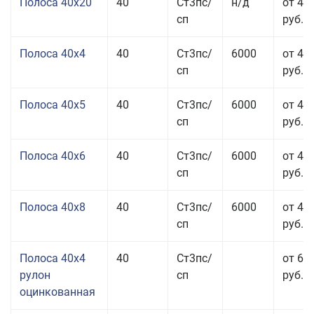
Полоса 40x20
40
Ст3пс/
н/д
от 47
сп
руб.
Полоса 40x4
40
Ст3пс/
6000
от 43
сп
руб.
Полоса 40x5
40
Ст3пс/
6000
от 43
сп
руб.
Полоса 40x6
40
Ст3пс/
6000
от 43
сп
руб.
Полоса 40x8
40
Ст3пс/
6000
от 43
сп
руб.
Полоса 40x4
40
Ст3пс/
от 69
рулон
сп
руб.
оцинкованная