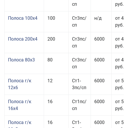
сп
руб.
Полоса 100x4
100
Ст3пс/
н/д
от 44
сп
руб.
Полоса 200x4
200
Ст3пс/
6000
от 48
сп
руб.
Полоса 80x3
80
Ст3пс/
6000
от 47
сп
руб.
Полоса г/к
12
Ст1-
6000
от 52
12x6
3пс/сп
руб.
Полоса г/к
16
Ст1пс/
6000
от 53
16x4
сп
руб.
Полоса г/к
16
Ст1-
6000
от 57