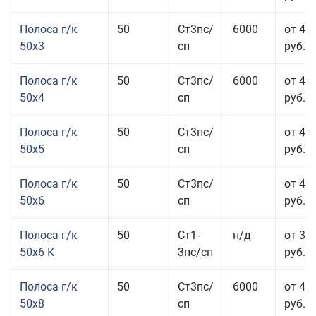
Полоса г/к
50
Ст3пс/
6000
от 47
50x3
сп
руб.
Полоса г/к
50
Ст3пс/
6000
от 45
50x4
сп
руб.
Полоса г/к
50
Ст3пс/
от 43
50x5
сп
руб.
Полоса г/к
50
Ст3пс/
от 42
50x6
сп
руб.
Полоса г/к
50
Ст1-
н/д
от 35
50x6 К
3пс/сп
руб.
Полоса г/к
50
Ст3пс/
6000
от 45
50x8
сп
руб.