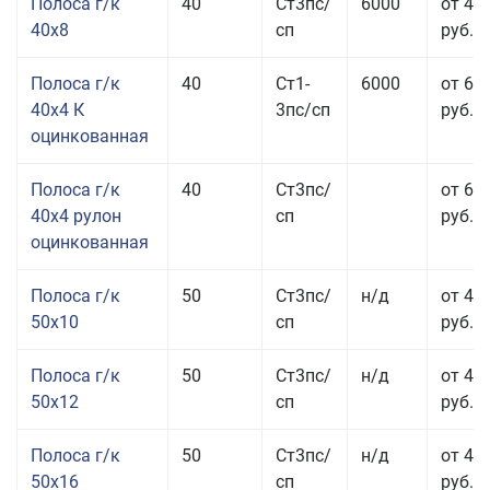
Полоса г/к
40
Ст3пс/
6000
от 43
40x8
сп
руб.
Полоса г/к
40
Ст1-
6000
от 68
40x4 К
3пс/сп
руб.
оцинкованная
Полоса г/к
40
Ст3пс/
от 69
40x4 рулон
сп
руб.
оцинкованная
Полоса г/к
50
Ст3пс/
н/д
от 44
50x10
сп
руб.
Полоса г/к
50
Ст3пс/
н/д
от 43
50x12
сп
руб.
Полоса г/к
50
Ст3пс/
н/д
от 49
50x16
сп
руб.