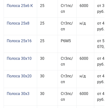
Полоса 25x6 К
25
Ст1пс/
6000
от 35
сп
руб.
Полоса 25x8
25
Ст3пс/
н/д
от 43
сп
руб.
Полоса 25x16
25
Р6М5
от 50
070,00
Полоса 30x10
30
Ст3пс/
6000
от 45
сп
руб.
Полоса 30x20
30
Ст3пс/
н/д
от 46
сп
руб.
Полоса 30x3
30
Ст3пс/
6000
от 46
сп
руб.