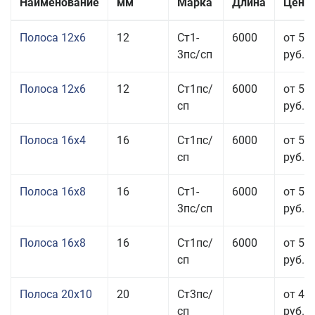
Наименование
мм
Марка
Длина
Цена 
Полоса 12x6
12
Ст1-
6000
от 53
3пс/сп
руб.
Полоса 12x6
12
Ст1пс/
6000
от 53
сп
руб.
Полоса 16x4
16
Ст1пс/
6000
от 53
сп
руб.
Полоса 16x8
16
Ст1-
6000
от 55
3пс/сп
руб.
Полоса 16x8
16
Ст1пс/
6000
от 55
сп
руб.
Полоса 20x10
20
Ст3пс/
от 44
сп
руб.