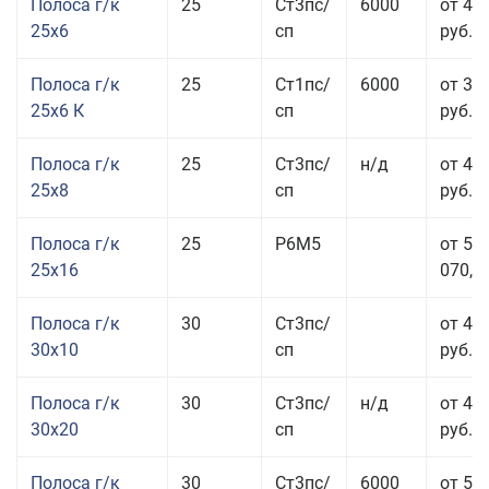
Полоса г/к
25
Ст3пс/
6000
от 44
25x6
сп
руб.
Полоса г/к
25
Ст1пс/
6000
от 35
25x6 К
сп
руб.
Полоса г/к
25
Ст3пс/
н/д
от 44
25x8
сп
руб.
Полоса г/к
25
Р6М5
от 50
25x16
070,00
Полоса г/к
30
Ст3пс/
от 46
30x10
сп
руб.
Полоса г/к
30
Ст3пс/
н/д
от 44
30x20
сп
руб.
Полоса г/к
30
Ст3пс/
6000
от 50