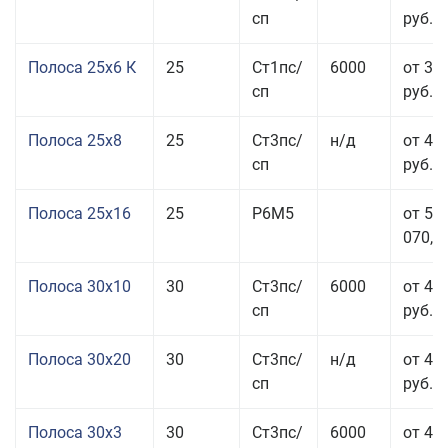
сп
руб.
Полоса 25x6 К
25
Ст1пс/
6000
от 35
сп
руб.
Полоса 25x8
25
Ст3пс/
н/д
от 43
сп
руб.
Полоса 25x16
25
Р6М5
от 50
070,00
Полоса 30x10
30
Ст3пс/
6000
от 45
сп
руб.
Полоса 30x20
30
Ст3пс/
н/д
от 46
сп
руб.
Полоса 30x3
30
Ст3пс/
6000
от 46