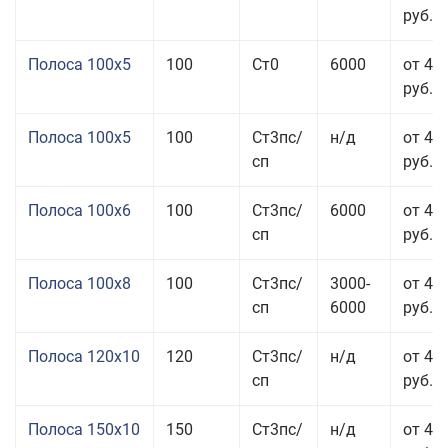
руб.
Полоса 100x5
100
Ст0
6000
от 46
руб.
Полоса 100x5
100
Ст3пс/
н/д
от 46
сп
руб.
Полоса 100x6
100
Ст3пс/
6000
от 46
сп
руб.
Полоса 100x8
100
Ст3пс/
3000-
от 42
сп
6000
руб.
Полоса 120x10
120
Ст3пс/
н/д
от 43
сп
руб.
Полоса 150x10
150
Ст3пс/
н/д
от 43