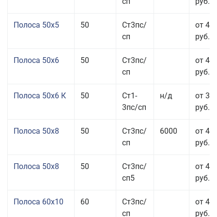
сп
руб.
Полоса 50x5
50
Ст3пс/
от 43
сп
руб.
Полоса 50x6
50
Ст3пс/
от 43
сп
руб.
Полоса 50x6 К
50
Ст1-
н/д
от 35
3пс/сп
руб.
Полоса 50x8
50
Ст3пс/
6000
от 43
сп
руб.
Полоса 50x8
50
Ст3пс/
от 43
сп5
руб.
Полоса 60x10
60
Ст3пс/
от 42
сп
руб.