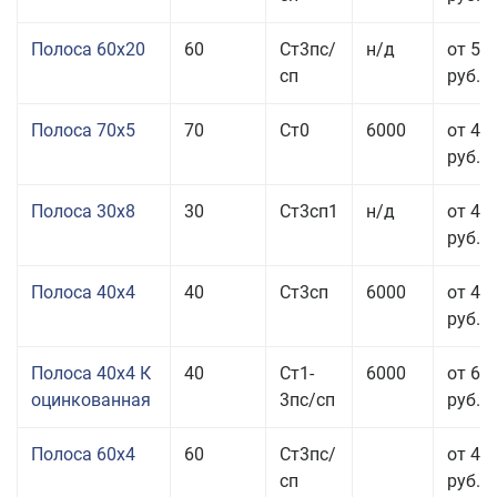
Полоса 60x20
60
Ст3пс/
н/д
от 53
сп
руб.
Полоса 70x5
70
Ст0
6000
от 45
руб.
Полоса 30x8
30
Ст3сп1
н/д
от 44
руб.
Полоса 40x4
40
Ст3сп
6000
от 43
руб.
Полоса 40x4 К
40
Ст1-
6000
от 68
оцинкованная
3пс/сп
руб.
Полоса 60x4
60
Ст3пс/
от 43
сп
руб.