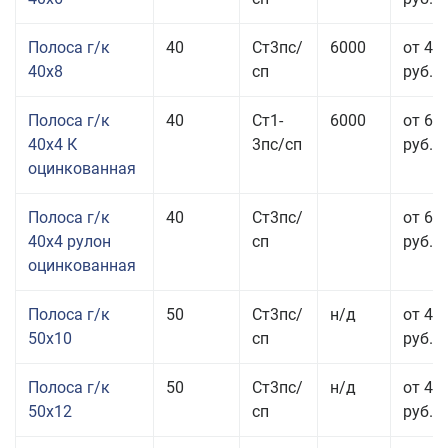
Полоса г/к
40
Ст3пс/
6000
от 43
40x8
сп
руб.
Полоса г/к
40
Ст1-
6000
от 68
40x4 К
3пс/сп
руб.
оцинкованная
Полоса г/к
40
Ст3пс/
от 69
40x4 рулон
сп
руб.
оцинкованная
Полоса г/к
50
Ст3пс/
н/д
от 44
50x10
сп
руб.
Полоса г/к
50
Ст3пс/
н/д
от 43
50x12
сп
руб.