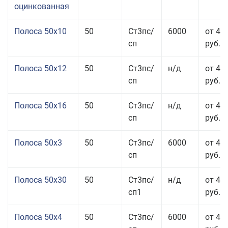
оцинкованная
Полоса 50x10
50
Ст3пс/
6000
от 46
сп
руб.
Полоса 50x12
50
Ст3пс/
н/д
от 44
сп
руб.
Полоса 50x16
50
Ст3пс/
н/д
от 49
сп
руб.
Полоса 50x3
50
Ст3пс/
6000
от 45
сп
руб.
Полоса 50x30
50
Ст3пс/
н/д
от 44
сп1
руб.
Полоса 50x4
50
Ст3пс/
6000
от 45