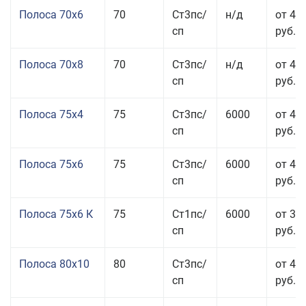
Полоса 70x6
70
Ст3пс/
н/д
от 42
сп
руб.
Полоса 70x8
70
Ст3пс/
н/д
от 43
сп
руб.
Полоса 75x4
75
Ст3пс/
6000
от 41
сп
руб.
Полоса 75x6
75
Ст3пс/
6000
от 42
сп
руб.
Полоса 75x6 К
75
Ст1пс/
6000
от 35
сп
руб.
Полоса 80x10
80
Ст3пс/
от 42
сп
руб.