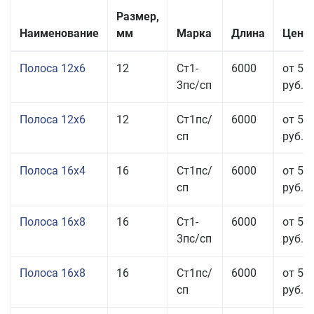
Размер,
Наименование
мм
Марка
Длина
Цена 
Полоса 12x6
12
Ст1-
6000
от 53
3пс/сп
руб.
Полоса 12x6
12
Ст1пс/
6000
от 53
сп
руб.
Полоса 16x4
16
Ст1пс/
6000
от 53
сп
руб.
Полоса 16x8
16
Ст1-
6000
от 55
3пс/сп
руб.
Полоса 16x8
16
Ст1пс/
6000
от 55
сп
руб.