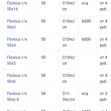
Полоса г/к
50
Ст3пс/
н/д
от 49
50x16
сп
руб.
Полоса г/к
50
Ст3пс/
6000
от 47
50x3
сп
руб.
Полоса г/к
50
Ст3пс/
6000
от 45
50x4
сп
руб.
Полоса г/к
50
Ст3пс/
от 43
50x5
сп
руб.
Полоса г/к
50
Ст3пс/
от 42
50x6
сп
руб.
Полоса г/к
50
Ст1-
н/д
от 35
50x6 К
3пс/сп
руб.