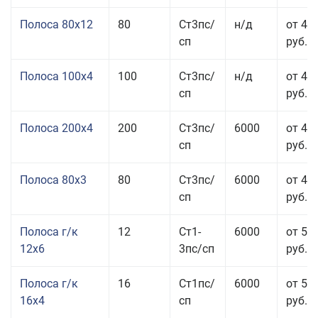
Полоса 80x12
80
Ст3пс/
н/д
от 46
сп
руб.
Полоса 100x4
100
Ст3пс/
н/д
от 44
сп
руб.
Полоса 200x4
200
Ст3пс/
6000
от 48
сп
руб.
Полоса 80x3
80
Ст3пс/
6000
от 47
сп
руб.
Полоса г/к
12
Ст1-
6000
от 52
12x6
3пс/сп
руб.
Полоса г/к
16
Ст1пс/
6000
от 53
16x4
сп
руб.