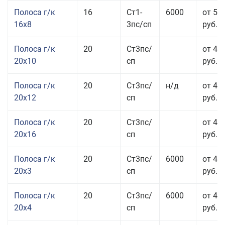
Полоса г/к
16
Ст1-
6000
от 57
16x8
3пс/сп
руб.
Полоса г/к
20
Ст3пс/
от 43
20x10
сп
руб.
Полоса г/к
20
Ст3пс/
н/д
от 44
20x12
сп
руб.
Полоса г/к
20
Ст3пс/
от 48
20x16
сп
руб.
Полоса г/к
20
Ст3пс/
6000
от 47
20x3
сп
руб.
Полоса г/к
20
Ст3пс/
6000
от 44
20x4
сп
руб.