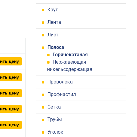
Круг
Лента
Лист
Полоса
Горячекатаная
ить цену
Нержавеющая
никельсодержащая
ить цену
Проволока
ить цену
Профнастил
Сетка
ить цену
Трубы
ить цену
Уголок