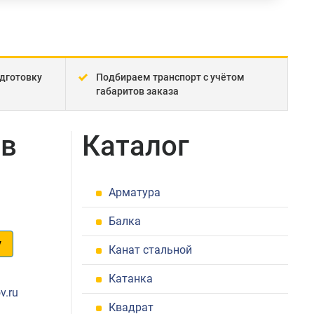
дготовку
Подбираем транспорт с учётом
габаритов заказа
 в
Каталог
Арматура
Балка
у
Канат стальной
1
Катанка
v.ru
Квадрат