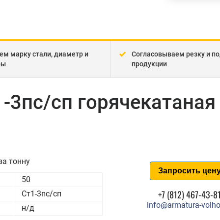
ем марку стали, диаметр и
Согласовываем резку и по
ры
продукции
1-3пс/сп горячекатаная
за тонну
Запросить цен
50
+7 (812) 467-43-8
Ст1-3пс/сп
info@armatura-volho
н/д