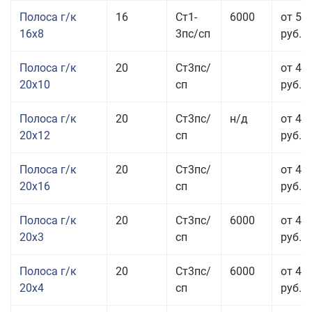
Полоса г/к
16
Ст1-
6000
от 57
16x8
3пс/сп
руб.
Полоса г/к
20
Ст3пс/
от 43
20x10
сп
руб.
Полоса г/к
20
Ст3пс/
н/д
от 44
20x12
сп
руб.
Полоса г/к
20
Ст3пс/
от 48
20x16
сп
руб.
Полоса г/к
20
Ст3пс/
6000
от 47
20x3
сп
руб.
Полоса г/к
20
Ст3пс/
6000
от 44
20x4
сп
руб.