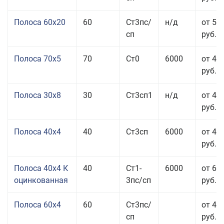
Полоса 60x20
60
Ст3пс/
н/д
от 53
сп
руб.
Полоса 70x5
70
Ст0
6000
от 45
руб.
Полоса 30x8
30
Ст3сп1
н/д
от 44
руб.
Полоса 40x4
40
Ст3сп
6000
от 43
руб.
Полоса 40x4 К
40
Ст1-
6000
от 68
оцинкованная
3пс/сп
руб.
Полоса 60x4
60
Ст3пс/
от 43
сп
руб.