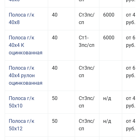
Полоса г/к
40
Ст3пс/
6000
от 43
40x8
сп
руб.
Полоса г/к
40
Ст1-
6000
от 68
40x4 К
3пс/сп
руб.
оцинкованная
Полоса г/к
40
Ст3пс/
от 69
40x4 рулон
сп
руб.
оцинкованная
Полоса г/к
50
Ст3пс/
н/д
от 44
50x10
сп
руб.
Полоса г/к
50
Ст3пс/
н/д
от 43
50x12
сп
руб.