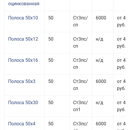
оцинкованная
Полоса 50x10
50
Ст3пс/
6000
от 46
сп
руб.
Полоса 50x12
50
Ст3пс/
н/д
от 44
сп
руб.
Полоса 50x16
50
Ст3пс/
н/д
от 49
сп
руб.
Полоса 50x3
50
Ст3пс/
6000
от 45
сп
руб.
Полоса 50x30
50
Ст3пс/
н/д
от 44
сп1
руб.
Полоса 50x4
50
Ст3пс/
6000
от 45