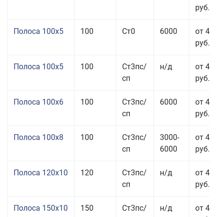
руб.
Полоса 100x5
100
Ст0
6000
от 46
руб.
Полоса 100x5
100
Ст3пс/
н/д
от 46
сп
руб.
Полоса 100x6
100
Ст3пс/
6000
от 46
сп
руб.
Полоса 100x8
100
Ст3пс/
3000-
от 42
сп
6000
руб.
Полоса 120x10
120
Ст3пс/
н/д
от 43
сп
руб.
Полоса 150x10
150
Ст3пс/
н/д
от 43