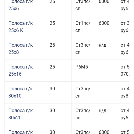
Полоса г/к
25
Ст3пс/
6000
от 44
25x6
сп
руб.
Полоса г/к
25
Ст1пс/
6000
от 35
25x6 К
сп
руб.
Полоса г/к
25
Ст3пс/
н/д
от 44
25x8
сп
руб.
Полоса г/к
25
Р6М5
от 50
25x16
070,00
Полоса г/к
30
Ст3пс/
от 46
30x10
сп
руб.
Полоса г/к
30
Ст3пс/
н/д
от 44
30x20
сп
руб.
Полоса г/к
30
Ст3пс/
6000
от 50