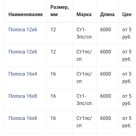
Размер,
Наименование
мм
Марка
Длина
Цена 
Полоса 12x6
12
Ст1-
6000
от 53
3пс/сп
руб.
Полоса 12x6
12
Ст1пс/
6000
от 53
сп
руб.
Полоса 16x4
16
Ст1пс/
6000
от 53
сп
руб.
Полоса 16x8
16
Ст1-
6000
от 55
3пс/сп
руб.
Полоса 16x8
16
Ст1пс/
6000
от 55
сп
руб.