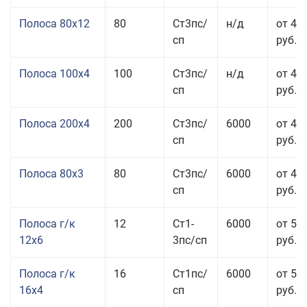
Полоса 80x12
80
Ст3пс/
н/д
от 46
сп
руб.
Полоса 100x4
100
Ст3пс/
н/д
от 44
сп
руб.
Полоса 200x4
200
Ст3пс/
6000
от 48
сп
руб.
Полоса 80x3
80
Ст3пс/
6000
от 47
сп
руб.
Полоса г/к
12
Ст1-
6000
от 52
12x6
3пс/сп
руб.
Полоса г/к
16
Ст1пс/
6000
от 53
16x4
сп
руб.