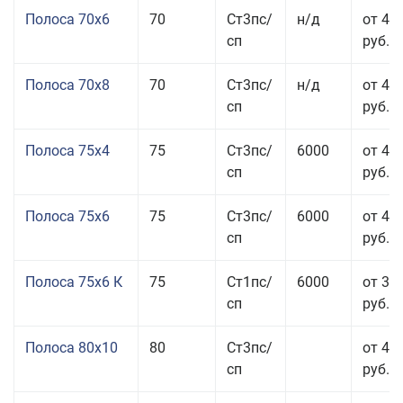
Полоса 70x6
70
Ст3пс/
н/д
от 42
сп
руб.
Полоса 70x8
70
Ст3пс/
н/д
от 43
сп
руб.
Полоса 75x4
75
Ст3пс/
6000
от 41
сп
руб.
Полоса 75x6
75
Ст3пс/
6000
от 42
сп
руб.
Полоса 75x6 К
75
Ст1пс/
6000
от 35
сп
руб.
Полоса 80x10
80
Ст3пс/
от 42
сп
руб.