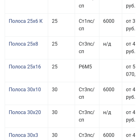
сп
руб.
Полоса 25x6 К
25
Ст1пс/
6000
от 35
сп
руб.
Полоса 25x8
25
Ст3пс/
н/д
от 43
сп
руб.
Полоса 25x16
25
Р6М5
от 50
070,00
Полоса 30x10
30
Ст3пс/
6000
от 45
сп
руб.
Полоса 30x20
30
Ст3пс/
н/д
от 46
сп
руб.
Полоса 30x3
30
Ст3пс/
6000
от 46