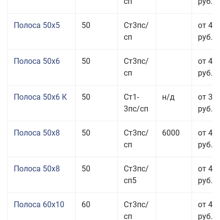
сп
руб.
Полоса 50x5
50
Ст3пс/
от 43
сп
руб.
Полоса 50x6
50
Ст3пс/
от 43
сп
руб.
Полоса 50x6 К
50
Ст1-
н/д
от 35
3пс/сп
руб.
Полоса 50x8
50
Ст3пс/
6000
от 43
сп
руб.
Полоса 50x8
50
Ст3пс/
от 43
сп5
руб.
Полоса 60x10
60
Ст3пс/
от 42
сп
руб.