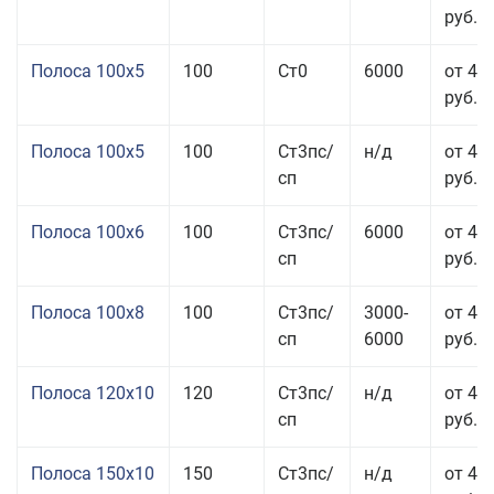
руб.
Полоса 100x5
100
Ст0
6000
от 46
руб.
Полоса 100x5
100
Ст3пс/
н/д
от 46
сп
руб.
Полоса 100x6
100
Ст3пс/
6000
от 46
сп
руб.
Полоса 100x8
100
Ст3пс/
3000-
от 42
сп
6000
руб.
Полоса 120x10
120
Ст3пс/
н/д
от 43
сп
руб.
Полоса 150x10
150
Ст3пс/
н/д
от 43