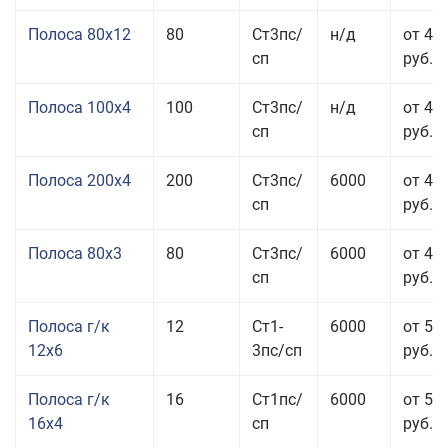
Полоса 80x12
80
Ст3пс/
н/д
от 46
сп
руб.
Полоса 100x4
100
Ст3пс/
н/д
от 44
сп
руб.
Полоса 200x4
200
Ст3пс/
6000
от 48
сп
руб.
Полоса 80x3
80
Ст3пс/
6000
от 47
сп
руб.
Полоса г/к
12
Ст1-
6000
от 52
12x6
3пс/сп
руб.
Полоса г/к
16
Ст1пс/
6000
от 53
16x4
сп
руб.