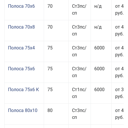
Полоса 70x6
70
Ст3пс/
н/д
от 42
сп
руб.
Полоса 70x8
70
Ст3пс/
н/д
от 43
сп
руб.
Полоса 75x4
75
Ст3пс/
6000
от 41
сп
руб.
Полоса 75x6
75
Ст3пс/
6000
от 42
сп
руб.
Полоса 75x6 К
75
Ст1пс/
6000
от 35
сп
руб.
Полоса 80x10
80
Ст3пс/
от 42
сп
руб.