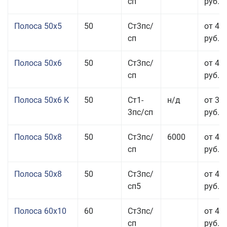
сп
руб.
Полоса 50x5
50
Ст3пс/
от 43
сп
руб.
Полоса 50x6
50
Ст3пс/
от 43
сп
руб.
Полоса 50x6 К
50
Ст1-
н/д
от 35
3пс/сп
руб.
Полоса 50x8
50
Ст3пс/
6000
от 43
сп
руб.
Полоса 50x8
50
Ст3пс/
от 43
сп5
руб.
Полоса 60x10
60
Ст3пс/
от 42
сп
руб.