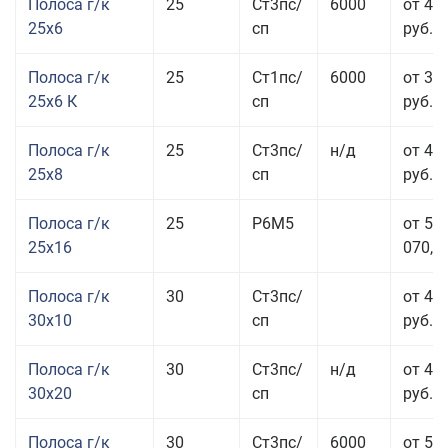
Полоса г/к
25
Ст3пс/
6000
от 44
25x6
сп
руб.
Полоса г/к
25
Ст1пс/
6000
от 35
25x6 К
сп
руб.
Полоса г/к
25
Ст3пс/
н/д
от 44
25x8
сп
руб.
Полоса г/к
25
Р6М5
от 50
25x16
070,00
Полоса г/к
30
Ст3пс/
от 46
30x10
сп
руб.
Полоса г/к
30
Ст3пс/
н/д
от 44
30x20
сп
руб.
Полоса г/к
30
Ст3пс/
6000
от 50