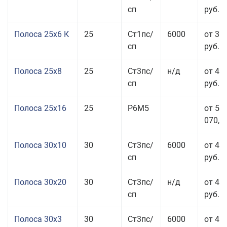
сп
руб.
Полоса 25x6 К
25
Ст1пс/
6000
от 35
сп
руб.
Полоса 25x8
25
Ст3пс/
н/д
от 43
сп
руб.
Полоса 25x16
25
Р6М5
от 50
070,00
Полоса 30x10
30
Ст3пс/
6000
от 45
сп
руб.
Полоса 30x20
30
Ст3пс/
н/д
от 46
сп
руб.
Полоса 30x3
30
Ст3пс/
6000
от 46