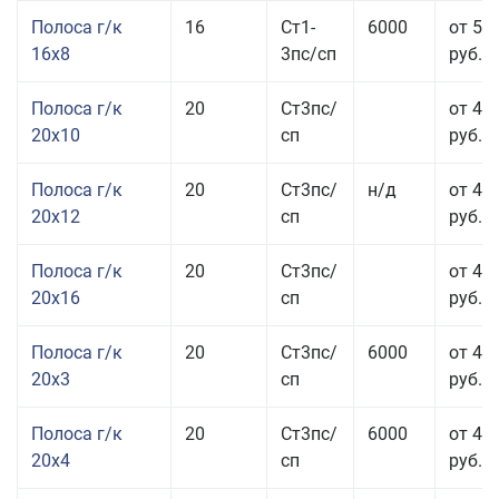
Полоса г/к
16
Ст1-
6000
от 57
16x8
3пс/сп
руб.
Полоса г/к
20
Ст3пс/
от 43
20x10
сп
руб.
Полоса г/к
20
Ст3пс/
н/д
от 44
20x12
сп
руб.
Полоса г/к
20
Ст3пс/
от 48
20x16
сп
руб.
Полоса г/к
20
Ст3пс/
6000
от 47
20x3
сп
руб.
Полоса г/к
20
Ст3пс/
6000
от 44
20x4
сп
руб.