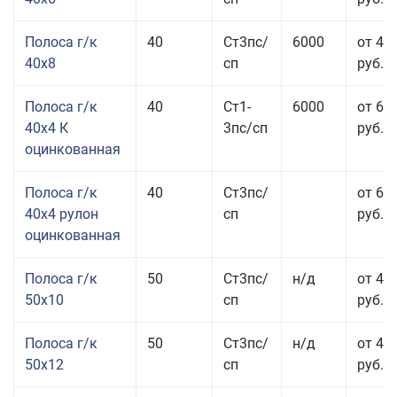
Полоса г/к
40
Ст3пс/
6000
от 43
40x8
сп
руб.
Полоса г/к
40
Ст1-
6000
от 68
40x4 К
3пс/сп
руб.
оцинкованная
Полоса г/к
40
Ст3пс/
от 69
40x4 рулон
сп
руб.
оцинкованная
Полоса г/к
50
Ст3пс/
н/д
от 44
50x10
сп
руб.
Полоса г/к
50
Ст3пс/
н/д
от 43
50x12
сп
руб.