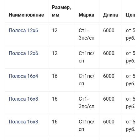
Размер,
Наименование
мм
Марка
Длина
Цена 
Полоса 12x6
12
Ст1-
6000
от 53
3пс/сп
руб.
Полоса 12x6
12
Ст1пс/
6000
от 53
сп
руб.
Полоса 16x4
16
Ст1пс/
6000
от 53
сп
руб.
Полоса 16x8
16
Ст1-
6000
от 55
3пс/сп
руб.
Полоса 16x8
16
Ст1пс/
6000
от 55
сп
руб.