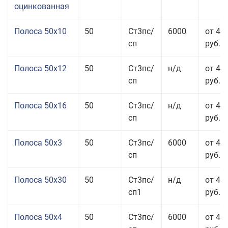
оцинкованная
Полоса 50x10
50
Ст3пс/
6000
от 46
сп
руб.
Полоса 50x12
50
Ст3пс/
н/д
от 44
сп
руб.
Полоса 50x16
50
Ст3пс/
н/д
от 49
сп
руб.
Полоса 50x3
50
Ст3пс/
6000
от 45
сп
руб.
Полоса 50x30
50
Ст3пс/
н/д
от 44
сп1
руб.
Полоса 50x4
50
Ст3пс/
6000
от 45