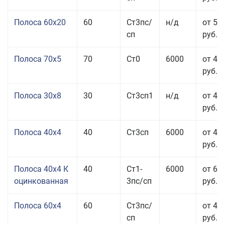
Полоса 60x20
60
Ст3пс/
н/д
от 53
сп
руб.
Полоса 70x5
70
Ст0
6000
от 45
руб.
Полоса 30x8
30
Ст3сп1
н/д
от 44
руб.
Полоса 40x4
40
Ст3сп
6000
от 43
руб.
Полоса 40x4 К
40
Ст1-
6000
от 68
оцинкованная
3пс/сп
руб.
Полоса 60x4
60
Ст3пс/
от 43
сп
руб.