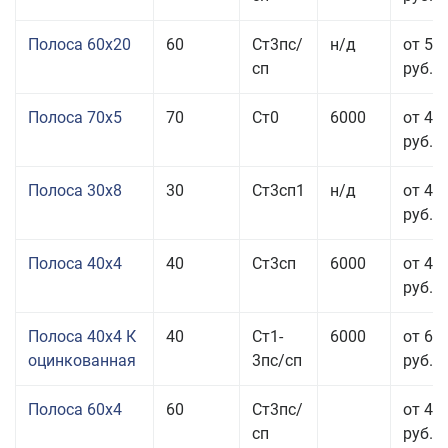
Полоса 60x20
60
Ст3пс/
н/д
от 53
сп
руб.
Полоса 70x5
70
Ст0
6000
от 45
руб.
Полоса 30x8
30
Ст3сп1
н/д
от 44
руб.
Полоса 40x4
40
Ст3сп
6000
от 43
руб.
Полоса 40x4 К
40
Ст1-
6000
от 68
оцинкованная
3пс/сп
руб.
Полоса 60x4
60
Ст3пс/
от 43
сп
руб.