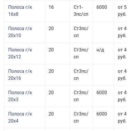
Полоса г/к
16
Ст1-
6000
от 57
16x8
3пс/сп
руб.
Полоса г/к
20
Ст3пс/
от 43
20x10
сп
руб.
Полоса г/к
20
Ст3пс/
н/д
от 44
20x12
сп
руб.
Полоса г/к
20
Ст3пс/
от 48
20x16
сп
руб.
Полоса г/к
20
Ст3пс/
6000
от 47
20x3
сп
руб.
Полоса г/к
20
Ст3пс/
6000
от 44
20x4
сп
руб.