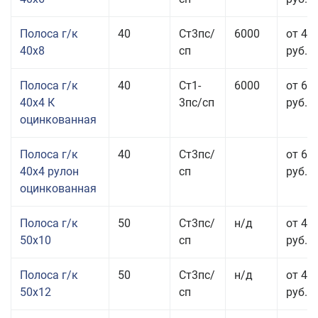
Полоса г/к
40
Ст3пс/
6000
от 43
40x8
сп
руб.
Полоса г/к
40
Ст1-
6000
от 68
40x4 К
3пс/сп
руб.
оцинкованная
Полоса г/к
40
Ст3пс/
от 69
40x4 рулон
сп
руб.
оцинкованная
Полоса г/к
50
Ст3пс/
н/д
от 44
50x10
сп
руб.
Полоса г/к
50
Ст3пс/
н/д
от 43
50x12
сп
руб.