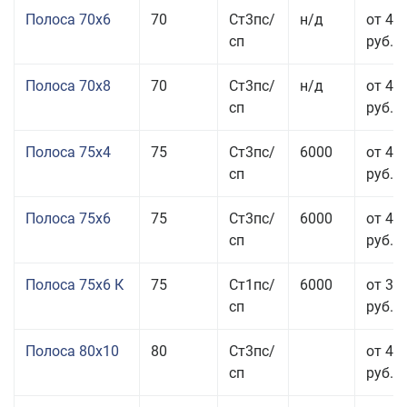
Полоса 70x6
70
Ст3пс/
н/д
от 42
сп
руб.
Полоса 70x8
70
Ст3пс/
н/д
от 43
сп
руб.
Полоса 75x4
75
Ст3пс/
6000
от 41
сп
руб.
Полоса 75x6
75
Ст3пс/
6000
от 42
сп
руб.
Полоса 75x6 К
75
Ст1пс/
6000
от 35
сп
руб.
Полоса 80x10
80
Ст3пс/
от 42
сп
руб.