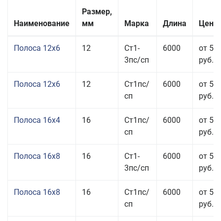
Размер,
Наименование
мм
Марка
Длина
Цена 
Полоса 12x6
12
Ст1-
6000
от 53
3пс/сп
руб.
Полоса 12x6
12
Ст1пс/
6000
от 53
сп
руб.
Полоса 16x4
16
Ст1пс/
6000
от 53
сп
руб.
Полоса 16x8
16
Ст1-
6000
от 55
3пс/сп
руб.
Полоса 16x8
16
Ст1пс/
6000
от 55
сп
руб.