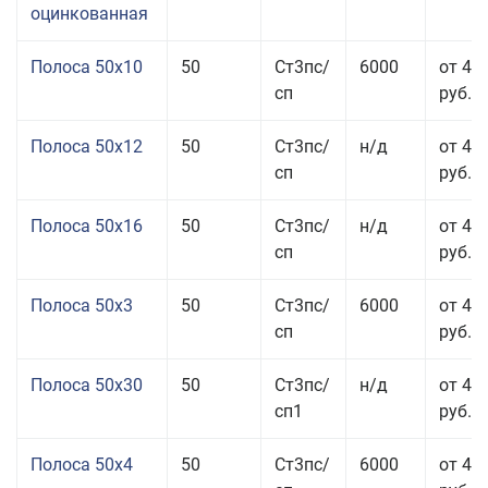
оцинкованная
Полоса 50x10
50
Ст3пс/
6000
от 46
сп
руб.
Полоса 50x12
50
Ст3пс/
н/д
от 44
сп
руб.
Полоса 50x16
50
Ст3пс/
н/д
от 49
сп
руб.
Полоса 50x3
50
Ст3пс/
6000
от 45
сп
руб.
Полоса 50x30
50
Ст3пс/
н/д
от 44
сп1
руб.
Полоса 50x4
50
Ст3пс/
6000
от 45