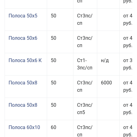
сп
руб.
Полоса 50x5
50
Ст3пс/
от 43
сп
руб.
Полоса 50x6
50
Ст3пс/
от 43
сп
руб.
Полоса 50x6 К
50
Ст1-
н/д
от 35
3пс/сп
руб.
Полоса 50x8
50
Ст3пс/
6000
от 43
сп
руб.
Полоса 50x8
50
Ст3пс/
от 43
сп5
руб.
Полоса 60x10
60
Ст3пс/
от 42
сп
руб.