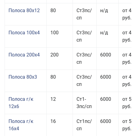
Полоса 80x12
80
Ст3пс/
н/д
от 46
сп
руб.
Полоса 100x4
100
Ст3пс/
н/д
от 44
сп
руб.
Полоса 200x4
200
Ст3пс/
6000
от 48
сп
руб.
Полоса 80x3
80
Ст3пс/
6000
от 47
сп
руб.
Полоса г/к
12
Ст1-
6000
от 52
12x6
3пс/сп
руб.
Полоса г/к
16
Ст1пс/
6000
от 53
16x4
сп
руб.