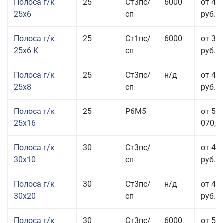
Полоса г/к
25
Ст3пс/
6000
от 44
25x6
сп
руб.
Полоса г/к
25
Ст1пс/
6000
от 35
25x6 К
сп
руб.
Полоса г/к
25
Ст3пс/
н/д
от 44
25x8
сп
руб.
Полоса г/к
25
Р6М5
от 50
25x16
070,00
Полоса г/к
30
Ст3пс/
от 46
30x10
сп
руб.
Полоса г/к
30
Ст3пс/
н/д
от 44
30x20
сп
руб.
Полоса г/к
30
Ст3пс/
6000
от 50