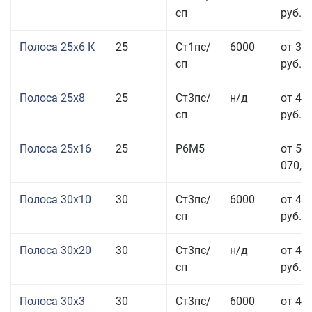
сп
руб.
Полоса 25x6 К
25
Ст1пс/
6000
от 35
сп
руб.
Полоса 25x8
25
Ст3пс/
н/д
от 43
сп
руб.
Полоса 25x16
25
Р6М5
от 50
070,00
Полоса 30x10
30
Ст3пс/
6000
от 45
сп
руб.
Полоса 30x20
30
Ст3пс/
н/д
от 46
сп
руб.
Полоса 30x3
30
Ст3пс/
6000
от 46