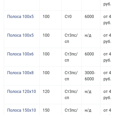
руб.
Полоса 100x5
100
Ст0
6000
от 46
руб.
Полоса 100x5
100
Ст3пс/
н/д
от 46
сп
руб.
Полоса 100x6
100
Ст3пс/
6000
от 46
сп
руб.
Полоса 100x8
100
Ст3пс/
3000-
от 42
сп
6000
руб.
Полоса 120x10
120
Ст3пс/
н/д
от 43
сп
руб.
Полоса 150x10
150
Ст3пс/
н/д
от 43