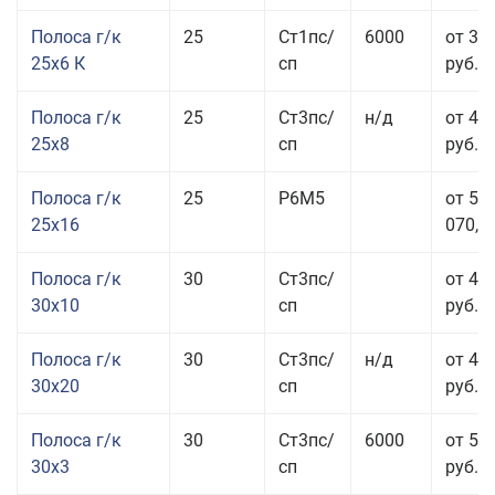
Полоса г/к
25
Ст1пс/
6000
от 35
25x6 К
сп
руб.
Полоса г/к
25
Ст3пс/
н/д
от 44
25x8
сп
руб.
Полоса г/к
25
Р6М5
от 50
25x16
070,00
Полоса г/к
30
Ст3пс/
от 46
30x10
сп
руб.
Полоса г/к
30
Ст3пс/
н/д
от 44
30x20
сп
руб.
Полоса г/к
30
Ст3пс/
6000
от 50
30x3
сп
руб.