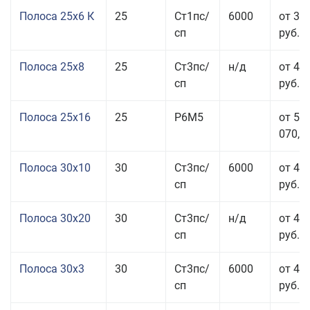
Полоса 25x6 К
25
Ст1пс/
6000
от 35
сп
руб.
Полоса 25x8
25
Ст3пс/
н/д
от 43
сп
руб.
Полоса 25x16
25
Р6М5
от 50
070,00
Полоса 30x10
30
Ст3пс/
6000
от 45
сп
руб.
Полоса 30x20
30
Ст3пс/
н/д
от 46
сп
руб.
Полоса 30x3
30
Ст3пс/
6000
от 46
сп
руб.