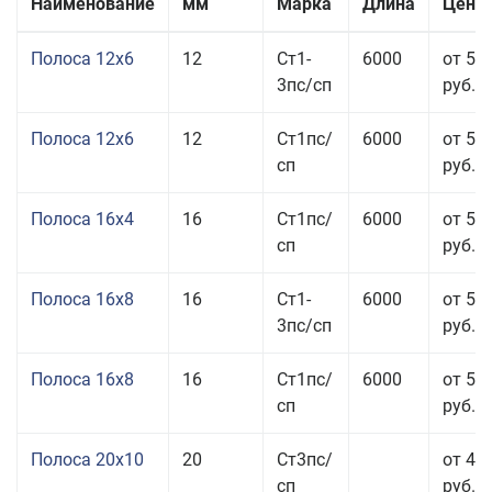
Наименование
мм
Марка
Длина
Цена 
Полоса 12x6
12
Ст1-
6000
от 53
3пс/сп
руб.
Полоса 12x6
12
Ст1пс/
6000
от 53
сп
руб.
Полоса 16x4
16
Ст1пс/
6000
от 53
сп
руб.
Полоса 16x8
16
Ст1-
6000
от 55
3пс/сп
руб.
Полоса 16x8
16
Ст1пс/
6000
от 55
сп
руб.
Полоса 20x10
20
Ст3пс/
от 44
сп
руб.