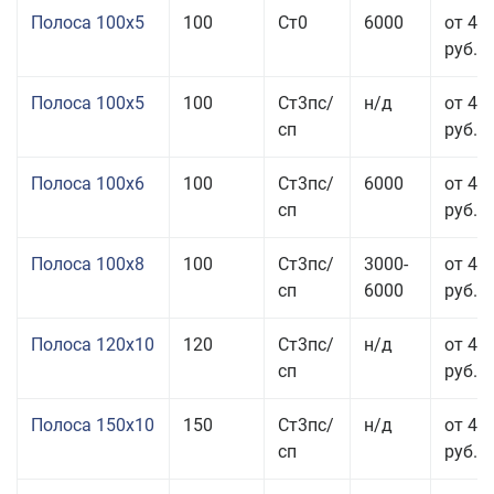
Полоса 100x5
100
Ст0
6000
от 46
руб.
Полоса 100x5
100
Ст3пс/
н/д
от 46
сп
руб.
Полоса 100x6
100
Ст3пс/
6000
от 46
сп
руб.
Полоса 100x8
100
Ст3пс/
3000-
от 42
сп
6000
руб.
Полоса 120x10
120
Ст3пс/
н/д
от 43
сп
руб.
Полоса 150x10
150
Ст3пс/
н/д
от 43
сп
руб.