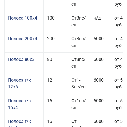
сп
руб.
Полоса 100x4
100
Ст3пс/
н/д
от 44
сп
руб.
Полоса 200x4
200
Ст3пс/
6000
от 48
сп
руб.
Полоса 80x3
80
Ст3пс/
6000
от 47
сп
руб.
Полоса г/к
12
Ст1-
6000
от 52
12x6
3пс/сп
руб.
Полоса г/к
16
Ст1пс/
6000
от 53
16x4
сп
руб.
Полоса г/к
16
Ст1-
6000
от 57