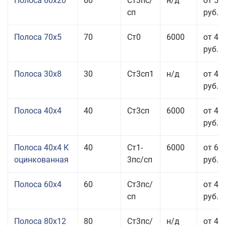
Полоса 60x20
60
Ст3пс/
н/д
от 53
сп
руб.
Полоса 70x5
70
Ст0
6000
от 45
руб.
Полоса 30x8
30
Ст3сп1
н/д
от 44
руб.
Полоса 40x4
40
Ст3сп
6000
от 43
руб.
Полоса 40x4 К
40
Ст1-
6000
от 68
оцинкованная
3пс/сп
руб.
Полоса 60x4
60
Ст3пс/
от 43
сп
руб.
Полоса 80x12
80
Ст3пс/
н/д
от 46