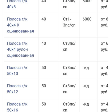
Полоса г/к
40
Ст3пс/
6000
от 43
40x8
сп
руб.
Полоса г/к
40
Ст1-
6000
от 68
40x4 К
3пс/сп
руб.
оцинкованная
Полоса г/к
40
Ст3пс/
от 69
40x4 рулон
сп
руб.
оцинкованная
Полоса г/к
50
Ст3пс/
н/д
от 44
50x10
сп
руб.
Полоса г/к
50
Ст3пс/
н/д
от 43
50x12
сп
руб.
Полоса г/к
50
Ст3пс/
н/д
от 49
50x16
сп
руб.