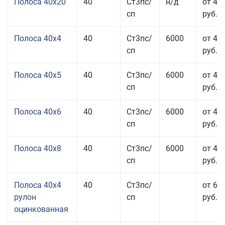
Полоса 40x20
40
Ст3пс/
н/д
от 47
сп
руб.
Полоса 40x4
40
Ст3пс/
6000
от 43
сп
руб.
Полоса 40x5
40
Ст3пс/
6000
от 43
сп
руб.
Полоса 40x6
40
Ст3пс/
6000
от 43
сп
руб.
Полоса 40x8
40
Ст3пс/
6000
от 43
сп
руб.
Полоса 40x4
40
Ст3пс/
от 69
рулон
сп
руб.
оцинкованная