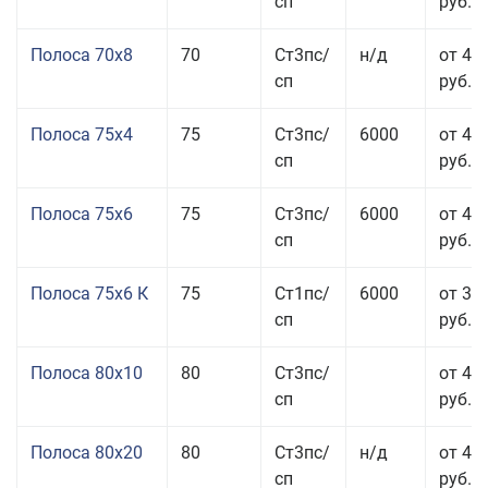
сп
руб.
Полоса 70x8
70
Ст3пс/
н/д
от 43
сп
руб.
Полоса 75x4
75
Ст3пс/
6000
от 41
сп
руб.
Полоса 75x6
75
Ст3пс/
6000
от 42
сп
руб.
Полоса 75x6 К
75
Ст1пс/
6000
от 35
сп
руб.
Полоса 80x10
80
Ст3пс/
от 42
сп
руб.
Полоса 80x20
80
Ст3пс/
н/д
от 49
сп
руб.