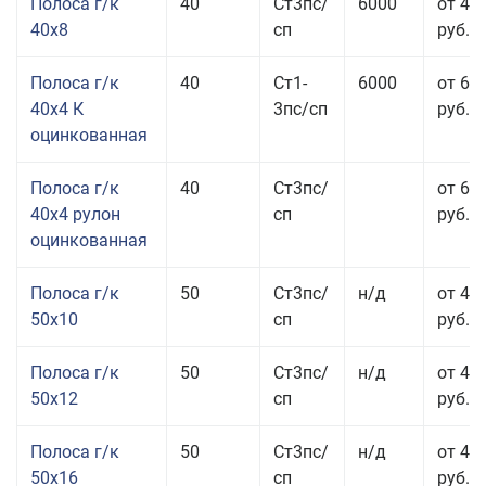
Полоса г/к
40
Ст3пс/
6000
от 43
40x8
сп
руб.
Полоса г/к
40
Ст1-
6000
от 68
40x4 К
3пс/сп
руб.
оцинкованная
Полоса г/к
40
Ст3пс/
от 69
40x4 рулон
сп
руб.
оцинкованная
Полоса г/к
50
Ст3пс/
н/д
от 44
50x10
сп
руб.
Полоса г/к
50
Ст3пс/
н/д
от 43
50x12
сп
руб.
Полоса г/к
50
Ст3пс/
н/д
от 49
50x16
сп
руб.