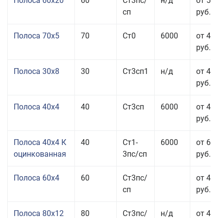
Полоса 60x20
60
Ст3пс/
н/д
от 53
сп
руб.
Полоса 70x5
70
Ст0
6000
от 45
руб.
Полоса 30x8
30
Ст3сп1
н/д
от 44
руб.
Полоса 40x4
40
Ст3сп
6000
от 43
руб.
Полоса 40x4 К
40
Ст1-
6000
от 68
оцинкованная
3пс/сп
руб.
Полоса 60x4
60
Ст3пс/
от 43
сп
руб.
Полоса 80x12
80
Ст3пс/
н/д
от 46