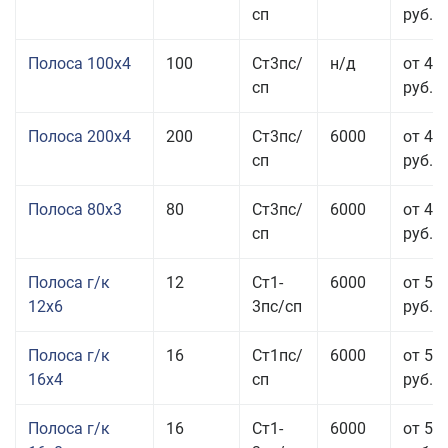
сп
руб.
Полоса 100x4
100
Ст3пс/
н/д
от 44
сп
руб.
Полоса 200x4
200
Ст3пс/
6000
от 48
сп
руб.
Полоса 80x3
80
Ст3пс/
6000
от 47
сп
руб.
Полоса г/к
12
Ст1-
6000
от 52
12x6
3пс/сп
руб.
Полоса г/к
16
Ст1пс/
6000
от 53
16x4
сп
руб.
Полоса г/к
16
Ст1-
6000
от 57