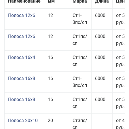
Наименование
мм
Марка
Длина
Цена 
Полоса 12x6
12
Ст1-
6000
от 53
3пс/сп
руб.
Полоса 12x6
12
Ст1пс/
6000
от 53
сп
руб.
Полоса 16x4
16
Ст1пс/
6000
от 53
сп
руб.
Полоса 16x8
16
Ст1-
6000
от 55
3пс/сп
руб.
Полоса 16x8
16
Ст1пс/
6000
от 55
сп
руб.
Полоса 20x10
20
Ст3пс/
от 44
сп
руб.