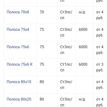
сп
руб.
Полоса 70x8
70
Ст3пс/
н/д
от 43
сп
руб.
Полоса 75x4
75
Ст3пс/
6000
от 41
сп
руб.
Полоса 75x6
75
Ст3пс/
6000
от 42
сп
руб.
Полоса 75x6 К
75
Ст1пс/
6000
от 35
сп
руб.
Полоса 80x10
80
Ст3пс/
от 42
сп
руб.
Полоса 80x20
80
Ст3пс/
н/д
от 49
сп
руб.