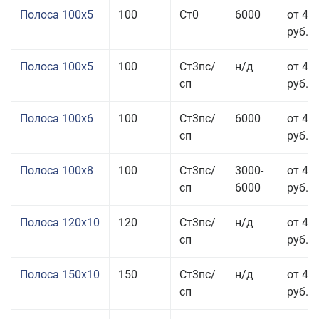
Полоса 100x5
100
Ст0
6000
от 46
руб.
Полоса 100x5
100
Ст3пс/
н/д
от 46
сп
руб.
Полоса 100x6
100
Ст3пс/
6000
от 46
сп
руб.
Полоса 100x8
100
Ст3пс/
3000-
от 42
сп
6000
руб.
Полоса 120x10
120
Ст3пс/
н/д
от 43
сп
руб.
Полоса 150x10
150
Ст3пс/
н/д
от 43
сп
руб.