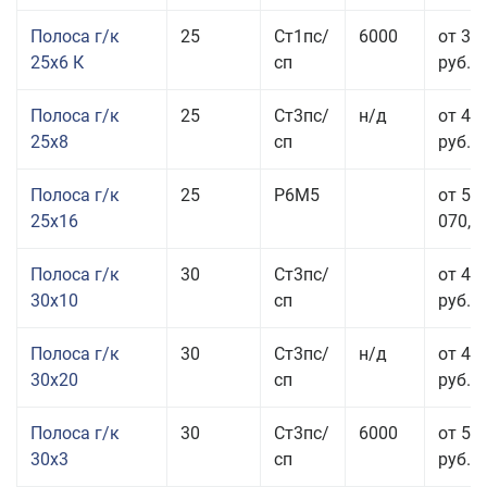
Полоса г/к
25
Ст1пс/
6000
от 35
25x6 К
сп
руб.
Полоса г/к
25
Ст3пс/
н/д
от 44
25x8
сп
руб.
Полоса г/к
25
Р6М5
от 50
25x16
070,00
Полоса г/к
30
Ст3пс/
от 46
30x10
сп
руб.
Полоса г/к
30
Ст3пс/
н/д
от 44
30x20
сп
руб.
Полоса г/к
30
Ст3пс/
6000
от 50
30x3
сп
руб.