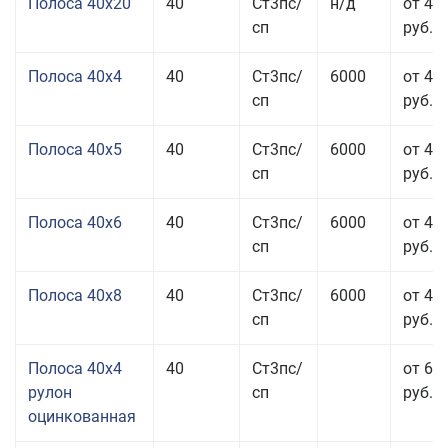
Полоса 40x20
40
Ст3пс/
н/д
от 47
сп
руб.
Полоса 40x4
40
Ст3пс/
6000
от 43
сп
руб.
Полоса 40x5
40
Ст3пс/
6000
от 43
сп
руб.
Полоса 40x6
40
Ст3пс/
6000
от 43
сп
руб.
Полоса 40x8
40
Ст3пс/
6000
от 43
сп
руб.
Полоса 40x4
40
Ст3пс/
от 69
рулон
сп
руб.
оцинкованная