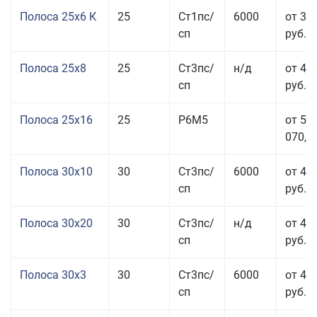
Полоса 25x6 К
25
Ст1пс/
6000
от 35
сп
руб.
Полоса 25x8
25
Ст3пс/
н/д
от 43
сп
руб.
Полоса 25x16
25
Р6М5
от 50
070,00
Полоса 30x10
30
Ст3пс/
6000
от 45
сп
руб.
Полоса 30x20
30
Ст3пс/
н/д
от 46
сп
руб.
Полоса 30x3
30
Ст3пс/
6000
от 46
сп
руб.