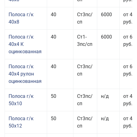
Полоса г/к
40
Ст3пс/
6000
от 43
40x8
сп
руб.
Полоса г/к
40
Ст1-
6000
от 68
40x4 К
3пс/сп
руб.
оцинкованная
Полоса г/к
40
Ст3пс/
от 69
40x4 рулон
сп
руб.
оцинкованная
Полоса г/к
50
Ст3пс/
н/д
от 44
50x10
сп
руб.
Полоса г/к
50
Ст3пс/
н/д
от 43
50x12
сп
руб.