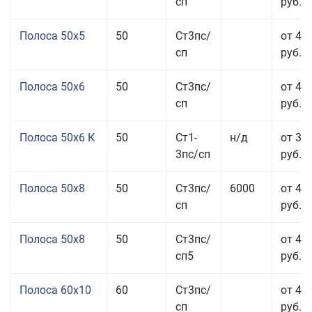
сп
руб.
Полоса 50x5
50
Ст3пс/
от 43
сп
руб.
Полоса 50x6
50
Ст3пс/
от 43
сп
руб.
Полоса 50x6 К
50
Ст1-
н/д
от 35
3пс/сп
руб.
Полоса 50x8
50
Ст3пс/
6000
от 43
сп
руб.
Полоса 50x8
50
Ст3пс/
от 43
сп5
руб.
Полоса 60x10
60
Ст3пс/
от 42
сп
руб.