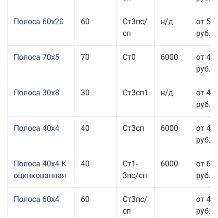
Полоса 60x20
60
Ст3пс/
н/д
от 53
сп
руб.
Полоса 70x5
70
Ст0
6000
от 45
руб.
Полоса 30x8
30
Ст3сп1
н/д
от 44
руб.
Полоса 40x4
40
Ст3сп
6000
от 43
руб.
Полоса 40x4 К
40
Ст1-
6000
от 68
оцинкованная
3пс/сп
руб.
Полоса 60x4
60
Ст3пс/
от 43
сп
руб.