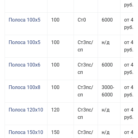
руб.
Полоса 100x5
100
Ст0
6000
от 46
руб.
Полоса 100x5
100
Ст3пс/
н/д
от 46
сп
руб.
Полоса 100x6
100
Ст3пс/
6000
от 46
сп
руб.
Полоса 100x8
100
Ст3пс/
3000-
от 42
сп
6000
руб.
Полоса 120x10
120
Ст3пс/
н/д
от 43
сп
руб.
Полоса 150x10
150
Ст3пс/
н/д
от 43