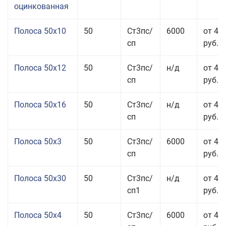
оцинкованная
Полоса 50x10
50
Ст3пс/
6000
от 46
сп
руб.
Полоса 50x12
50
Ст3пс/
н/д
от 44
сп
руб.
Полоса 50x16
50
Ст3пс/
н/д
от 49
сп
руб.
Полоса 50x3
50
Ст3пс/
6000
от 45
сп
руб.
Полоса 50x30
50
Ст3пс/
н/д
от 44
сп1
руб.
Полоса 50x4
50
Ст3пс/
6000
от 45