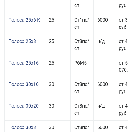
сп
руб.
Полоса 25x6 К
25
Ст1пс/
6000
от 35
сп
руб.
Полоса 25x8
25
Ст3пс/
н/д
от 43
сп
руб.
Полоса 25x16
25
Р6М5
от 50
070,00
Полоса 30x10
30
Ст3пс/
6000
от 45
сп
руб.
Полоса 30x20
30
Ст3пс/
н/д
от 46
сп
руб.
Полоса 30x3
30
Ст3пс/
6000
от 46