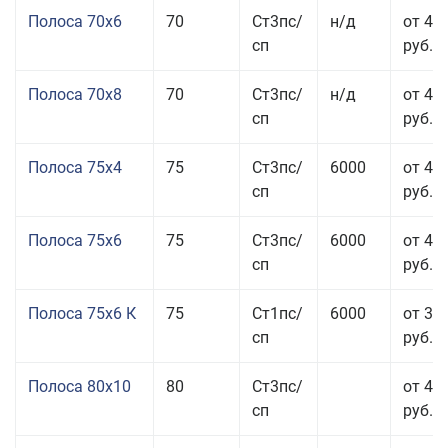
Полоса 70x6
70
Ст3пс/
н/д
от 42
сп
руб.
Полоса 70x8
70
Ст3пс/
н/д
от 43
сп
руб.
Полоса 75x4
75
Ст3пс/
6000
от 41
сп
руб.
Полоса 75x6
75
Ст3пс/
6000
от 42
сп
руб.
Полоса 75x6 К
75
Ст1пс/
6000
от 35
сп
руб.
Полоса 80x10
80
Ст3пс/
от 42
сп
руб.