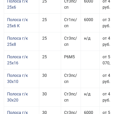
Полоса г/к
25
Ст3пс/
6000
от 44
25x6
сп
руб.
Полоса г/к
25
Ст1пс/
6000
от 35
25x6 К
сп
руб.
Полоса г/к
25
Ст3пс/
н/д
от 44
25x8
сп
руб.
Полоса г/к
25
Р6М5
от 50
25x16
070,00
Полоса г/к
30
Ст3пс/
от 46
30x10
сп
руб.
Полоса г/к
30
Ст3пс/
н/д
от 44
30x20
сп
руб.
Полоса г/к
30
Ст3пс/
6000
от 50