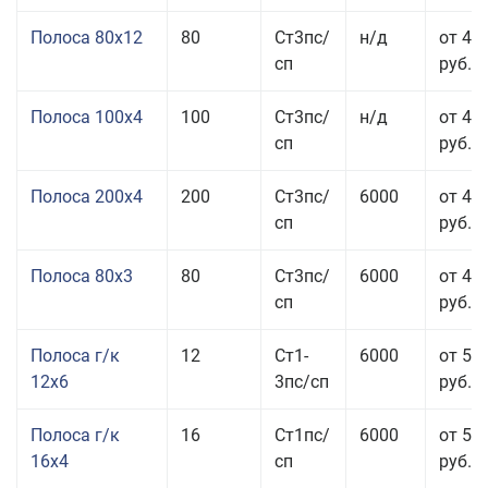
Полоса 80x12
80
Ст3пс/
н/д
от 46
сп
руб.
Полоса 100x4
100
Ст3пс/
н/д
от 44
сп
руб.
Полоса 200x4
200
Ст3пс/
6000
от 48
сп
руб.
Полоса 80x3
80
Ст3пс/
6000
от 47
сп
руб.
Полоса г/к
12
Ст1-
6000
от 52
12x6
3пс/сп
руб.
Полоса г/к
16
Ст1пс/
6000
от 53
16x4
сп
руб.