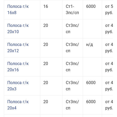
Полоса г/к
16
Ст1-
6000
от 57
16x8
3пс/сп
руб.
Полоса г/к
20
Ст3пс/
от 43
20x10
сп
руб.
Полоса г/к
20
Ст3пс/
н/д
от 44
20x12
сп
руб.
Полоса г/к
20
Ст3пс/
от 48
20x16
сп
руб.
Полоса г/к
20
Ст3пс/
6000
от 47
20x3
сп
руб.
Полоса г/к
20
Ст3пс/
6000
от 44
20x4
сп
руб.