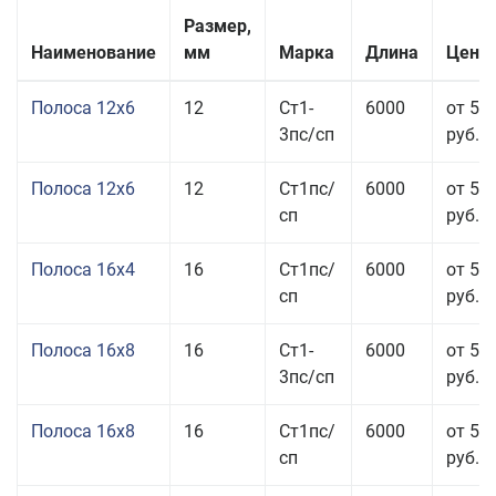
Размер,
Наименование
мм
Марка
Длина
Цена 
Полоса 12x6
12
Ст1-
6000
от 53
3пс/сп
руб.
Полоса 12x6
12
Ст1пс/
6000
от 53
сп
руб.
Полоса 16x4
16
Ст1пс/
6000
от 53
сп
руб.
Полоса 16x8
16
Ст1-
6000
от 55
3пс/сп
руб.
Полоса 16x8
16
Ст1пс/
6000
от 55
сп
руб.