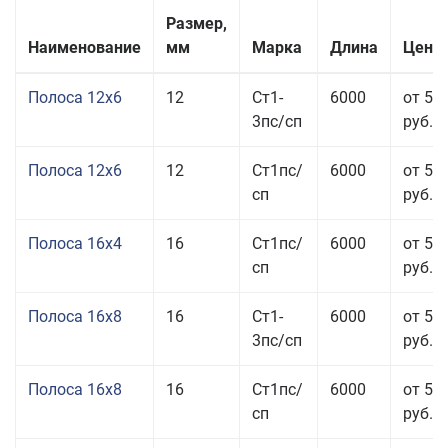
Размер,
Наименование
мм
Марка
Длина
Цена 
Полоса 12x6
12
Ст1-
6000
от 53
3пс/сп
руб.
Полоса 12x6
12
Ст1пс/
6000
от 53
сп
руб.
Полоса 16x4
16
Ст1пс/
6000
от 53
сп
руб.
Полоса 16x8
16
Ст1-
6000
от 55
3пс/сп
руб.
Полоса 16x8
16
Ст1пс/
6000
от 55
сп
руб.