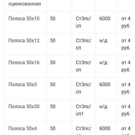
оцинкованная
Полоса 50x10
50
Ст3пс/
6000
от 46
сп
руб.
Полоса 50x12
50
Ст3пс/
н/д
от 44
сп
руб.
Полоса 50x16
50
Ст3пс/
н/д
от 49
сп
руб.
Полоса 50x3
50
Ст3пс/
6000
от 45
сп
руб.
Полоса 50x30
50
Ст3пс/
н/д
от 44
сп1
руб.
Полоса 50x4
50
Ст3пс/
6000
от 45