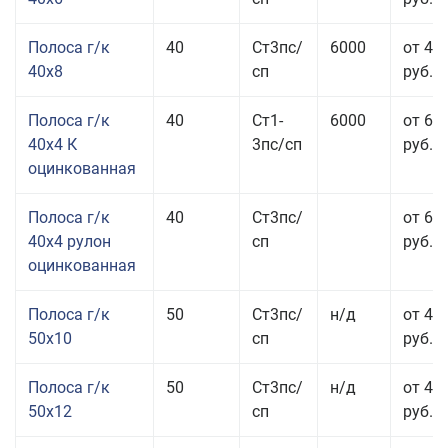
Полоса г/к
40
Ст3пс/
6000
от 43
40x8
сп
руб.
Полоса г/к
40
Ст1-
6000
от 68
40x4 К
3пс/сп
руб.
оцинкованная
Полоса г/к
40
Ст3пс/
от 69
40x4 рулон
сп
руб.
оцинкованная
Полоса г/к
50
Ст3пс/
н/д
от 44
50x10
сп
руб.
Полоса г/к
50
Ст3пс/
н/д
от 43
50x12
сп
руб.