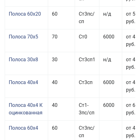
Полоса 60x20
60
Ст3пс/
н/д
от 53
сп
руб.
Полоса 70x5
70
Ст0
6000
от 45
руб.
Полоса 30x8
30
Ст3сп1
н/д
от 44
руб.
Полоса 40x4
40
Ст3сп
6000
от 43
руб.
Полоса 40x4 К
40
Ст1-
6000
от 68
оцинкованная
3пс/сп
руб.
Полоса 60x4
60
Ст3пс/
от 43
сп
руб.