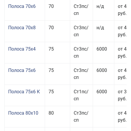
Полоса 70x6
70
Ст3пс/
н/д
от 42
сп
руб.
Полоса 70x8
70
Ст3пс/
н/д
от 43
сп
руб.
Полоса 75x4
75
Ст3пс/
6000
от 41
сп
руб.
Полоса 75x6
75
Ст3пс/
6000
от 42
сп
руб.
Полоса 75x6 К
75
Ст1пс/
6000
от 35
сп
руб.
Полоса 80x10
80
Ст3пс/
от 42
сп
руб.