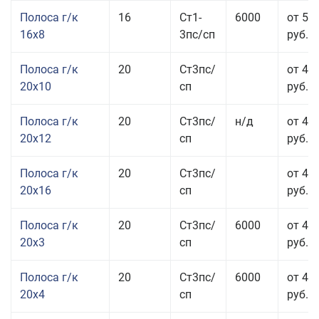
Полоса г/к
16
Ст1-
6000
от 57
16x8
3пс/сп
руб.
Полоса г/к
20
Ст3пс/
от 43
20x10
сп
руб.
Полоса г/к
20
Ст3пс/
н/д
от 44
20x12
сп
руб.
Полоса г/к
20
Ст3пс/
от 48
20x16
сп
руб.
Полоса г/к
20
Ст3пс/
6000
от 47
20x3
сп
руб.
Полоса г/к
20
Ст3пс/
6000
от 44
20x4
сп
руб.