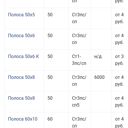
сп
руб.
Полоса 50x5
50
Ст3пс/
от 43
сп
руб.
Полоса 50x6
50
Ст3пс/
от 43
сп
руб.
Полоса 50x6 К
50
Ст1-
н/д
от 35
3пс/сп
руб.
Полоса 50x8
50
Ст3пс/
6000
от 43
сп
руб.
Полоса 50x8
50
Ст3пс/
от 43
сп5
руб.
Полоса 60x10
60
Ст3пс/
от 42
сп
руб.