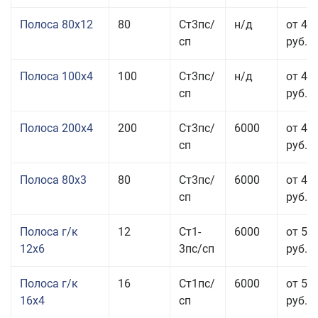
Полоса 80x12
80
Ст3пс/
н/д
от 46
сп
руб.
Полоса 100x4
100
Ст3пс/
н/д
от 44
сп
руб.
Полоса 200x4
200
Ст3пс/
6000
от 48
сп
руб.
Полоса 80x3
80
Ст3пс/
6000
от 47
сп
руб.
Полоса г/к
12
Ст1-
6000
от 52
12x6
3пс/сп
руб.
Полоса г/к
16
Ст1пс/
6000
от 53
16x4
сп
руб.