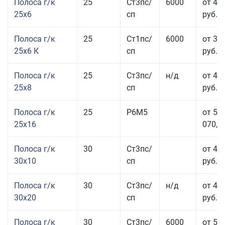
Полоса г/к
25
Ст3пс/
6000
от 44
25x6
сп
руб.
Полоса г/к
25
Ст1пс/
6000
от 35
25x6 К
сп
руб.
Полоса г/к
25
Ст3пс/
н/д
от 44
25x8
сп
руб.
Полоса г/к
25
Р6М5
от 50
25x16
070,00
Полоса г/к
30
Ст3пс/
от 46
30x10
сп
руб.
Полоса г/к
30
Ст3пс/
н/д
от 44
30x20
сп
руб.
Полоса г/к
30
Ст3пс/
6000
от 50