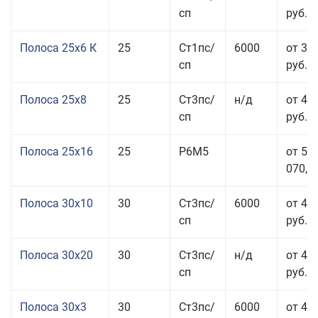
сп
руб.
Полоса 25x6 К
25
Ст1пс/
6000
от 35
сп
руб.
Полоса 25x8
25
Ст3пс/
н/д
от 43
сп
руб.
Полоса 25x16
25
Р6М5
от 50
070,00
Полоса 30x10
30
Ст3пс/
6000
от 45
сп
руб.
Полоса 30x20
30
Ст3пс/
н/д
от 46
сп
руб.
Полоса 30x3
30
Ст3пс/
6000
от 46