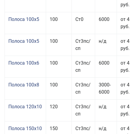
руб.
Полоса 100x5
100
Ст0
6000
от 46
руб.
Полоса 100x5
100
Ст3пс/
н/д
от 46
сп
руб.
Полоса 100x6
100
Ст3пс/
6000
от 46
сп
руб.
Полоса 100x8
100
Ст3пс/
3000-
от 42
сп
6000
руб.
Полоса 120x10
120
Ст3пс/
н/д
от 43
сп
руб.
Полоса 150x10
150
Ст3пс/
н/д
от 43