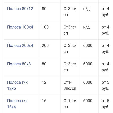
Полоса 80x12
80
Ст3пс/
н/д
от 46
сп
руб.
Полоса 100x4
100
Ст3пс/
н/д
от 44
сп
руб.
Полоса 200x4
200
Ст3пс/
6000
от 48
сп
руб.
Полоса 80x3
80
Ст3пс/
6000
от 47
сп
руб.
Полоса г/к
12
Ст1-
6000
от 52
12x6
3пс/сп
руб.
Полоса г/к
16
Ст1пс/
6000
от 53
16x4
сп
руб.