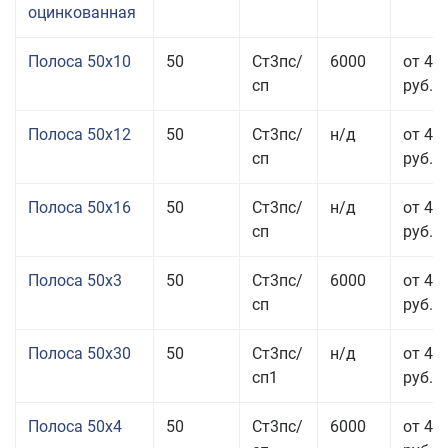
оцинкованная
Полоса 50x10
50
Ст3пс/
6000
от 46
сп
руб.
Полоса 50x12
50
Ст3пс/
н/д
от 44
сп
руб.
Полоса 50x16
50
Ст3пс/
н/д
от 49
сп
руб.
Полоса 50x3
50
Ст3пс/
6000
от 45
сп
руб.
Полоса 50x30
50
Ст3пс/
н/д
от 44
сп1
руб.
Полоса 50x4
50
Ст3пс/
6000
от 45