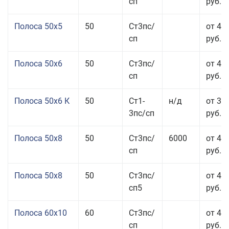
сп
руб.
Полоса 50x5
50
Ст3пс/
от 43
сп
руб.
Полоса 50x6
50
Ст3пс/
от 43
сп
руб.
Полоса 50x6 К
50
Ст1-
н/д
от 35
3пс/сп
руб.
Полоса 50x8
50
Ст3пс/
6000
от 43
сп
руб.
Полоса 50x8
50
Ст3пс/
от 43
сп5
руб.
Полоса 60x10
60
Ст3пс/
от 42
сп
руб.