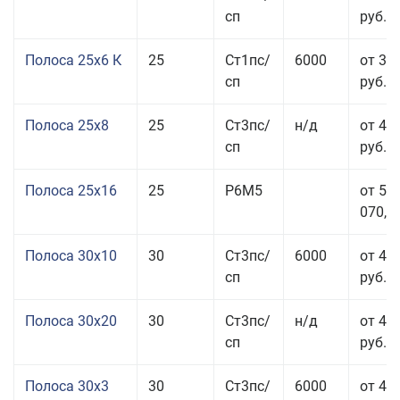
сп
руб.
Полоса 25x6 К
25
Ст1пс/
6000
от 35
сп
руб.
Полоса 25x8
25
Ст3пс/
н/д
от 43
сп
руб.
Полоса 25x16
25
Р6М5
от 50
070,00
Полоса 30x10
30
Ст3пс/
6000
от 45
сп
руб.
Полоса 30x20
30
Ст3пс/
н/д
от 46
сп
руб.
Полоса 30x3
30
Ст3пс/
6000
от 46