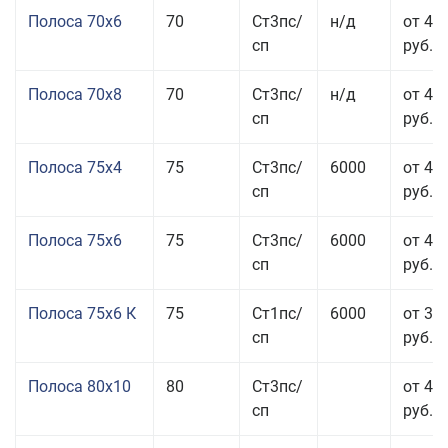
Полоса 70x6
70
Ст3пс/
н/д
от 42
сп
руб.
Полоса 70x8
70
Ст3пс/
н/д
от 43
сп
руб.
Полоса 75x4
75
Ст3пс/
6000
от 41
сп
руб.
Полоса 75x6
75
Ст3пс/
6000
от 42
сп
руб.
Полоса 75x6 К
75
Ст1пс/
6000
от 35
сп
руб.
Полоса 80x10
80
Ст3пс/
от 42
сп
руб.