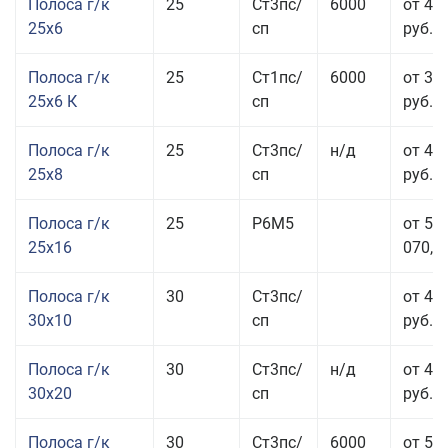
Полоса г/к
25
Ст3пс/
6000
от 44
25x6
сп
руб.
Полоса г/к
25
Ст1пс/
6000
от 35
25x6 К
сп
руб.
Полоса г/к
25
Ст3пс/
н/д
от 44
25x8
сп
руб.
Полоса г/к
25
Р6М5
от 50
25x16
070,00
Полоса г/к
30
Ст3пс/
от 46
30x10
сп
руб.
Полоса г/к
30
Ст3пс/
н/д
от 44
30x20
сп
руб.
Полоса г/к
30
Ст3пс/
6000
от 50