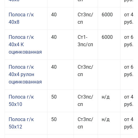
Полоса г/к
40
Ст3пс/
6000
от 43
40x8
сп
руб.
Полоса г/к
40
Ст1-
6000
от 68
40x4 К
3пс/сп
руб.
оцинкованная
Полоса г/к
40
Ст3пс/
от 69
40x4 рулон
сп
руб.
оцинкованная
Полоса г/к
50
Ст3пс/
н/д
от 44
50x10
сп
руб.
Полоса г/к
50
Ст3пс/
н/д
от 43
50x12
сп
руб.