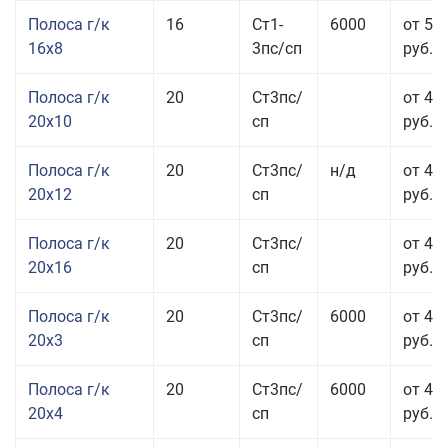
Полоса г/к
16
Ст1-
6000
от 57
16x8
3пс/сп
руб.
Полоса г/к
20
Ст3пс/
от 43
20x10
сп
руб.
Полоса г/к
20
Ст3пс/
н/д
от 44
20x12
сп
руб.
Полоса г/к
20
Ст3пс/
от 48
20x16
сп
руб.
Полоса г/к
20
Ст3пс/
6000
от 47
20x3
сп
руб.
Полоса г/к
20
Ст3пс/
6000
от 44
20x4
сп
руб.