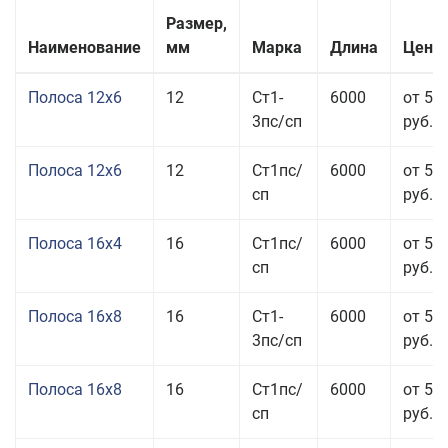
Размер,
Наименование
мм
Марка
Длина
Цена 
Полоса 12x6
12
Ст1-
6000
от 53
3пс/сп
руб.
Полоса 12x6
12
Ст1пс/
6000
от 53
сп
руб.
Полоса 16x4
16
Ст1пс/
6000
от 53
сп
руб.
Полоса 16x8
16
Ст1-
6000
от 55
3пс/сп
руб.
Полоса 16x8
16
Ст1пс/
6000
от 55
сп
руб.