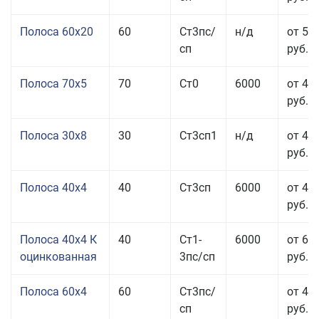
Полоса 60x20
60
Ст3пс/
н/д
от 53
сп
руб.
Полоса 70x5
70
Ст0
6000
от 45
руб.
Полоса 30x8
30
Ст3сп1
н/д
от 44
руб.
Полоса 40x4
40
Ст3сп
6000
от 43
руб.
Полоса 40x4 К
40
Ст1-
6000
от 68
оцинкованная
3пс/сп
руб.
Полоса 60x4
60
Ст3пс/
от 43
сп
руб.