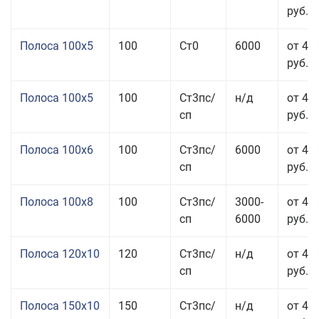
руб.
Полоса 100x5
100
Ст0
6000
от 46
руб.
Полоса 100x5
100
Ст3пс/
н/д
от 46
сп
руб.
Полоса 100x6
100
Ст3пс/
6000
от 46
сп
руб.
Полоса 100x8
100
Ст3пс/
3000-
от 42
сп
6000
руб.
Полоса 120x10
120
Ст3пс/
н/д
от 43
сп
руб.
Полоса 150x10
150
Ст3пс/
н/д
от 43