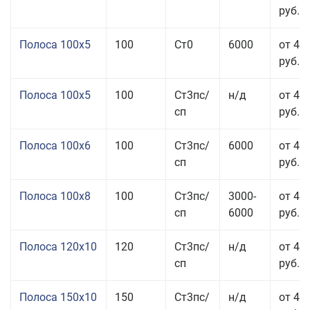
руб.
Полоса 100x5
100
Ст0
6000
от 46
руб.
Полоса 100x5
100
Ст3пс/
н/д
от 46
сп
руб.
Полоса 100x6
100
Ст3пс/
6000
от 46
сп
руб.
Полоса 100x8
100
Ст3пс/
3000-
от 42
сп
6000
руб.
Полоса 120x10
120
Ст3пс/
н/д
от 43
сп
руб.
Полоса 150x10
150
Ст3пс/
н/д
от 43