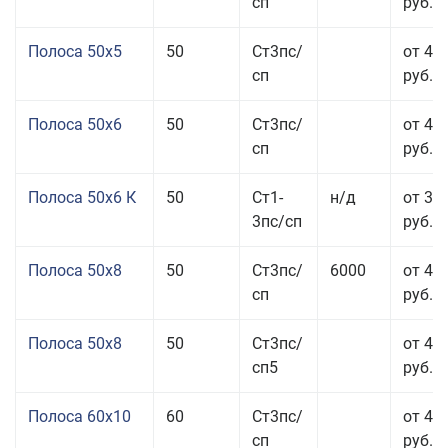
сп
руб.
Полоса 50x5
50
Ст3пс/
от 43
сп
руб.
Полоса 50x6
50
Ст3пс/
от 43
сп
руб.
Полоса 50x6 К
50
Ст1-
н/д
от 35
3пс/сп
руб.
Полоса 50x8
50
Ст3пс/
6000
от 43
сп
руб.
Полоса 50x8
50
Ст3пс/
от 43
сп5
руб.
Полоса 60x10
60
Ст3пс/
от 42
сп
руб.