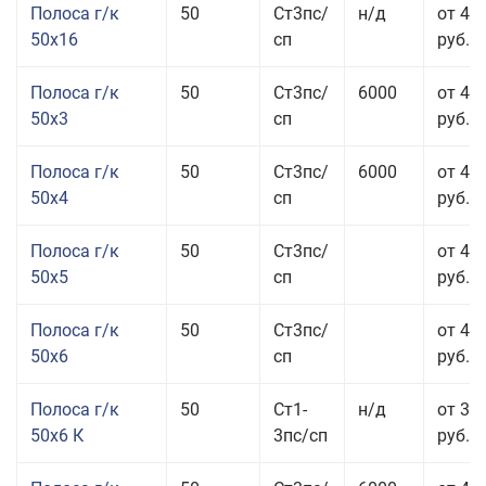
Полоса г/к
50
Ст3пс/
н/д
от 49
50x16
сп
руб.
Полоса г/к
50
Ст3пс/
6000
от 47
50x3
сп
руб.
Полоса г/к
50
Ст3пс/
6000
от 45
50x4
сп
руб.
Полоса г/к
50
Ст3пс/
от 43
50x5
сп
руб.
Полоса г/к
50
Ст3пс/
от 42
50x6
сп
руб.
Полоса г/к
50
Ст1-
н/д
от 35
50x6 К
3пс/сп
руб.