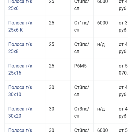
Полоса г/к
25
Ст3пс/
6000
от 44
25x6
сп
руб.
Полоса г/к
25
Ст1пс/
6000
от 35
25x6 К
сп
руб.
Полоса г/к
25
Ст3пс/
н/д
от 44
25x8
сп
руб.
Полоса г/к
25
Р6М5
от 50
25x16
070,00
Полоса г/к
30
Ст3пс/
от 46
30x10
сп
руб.
Полоса г/к
30
Ст3пс/
н/д
от 44
30x20
сп
руб.
Полоса г/к
30
Ст3пс/
6000
от 50