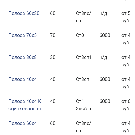
Полоса 60x20
60
Ст3пс/
н/д
от 53
сп
руб.
Полоса 70x5
70
Ст0
6000
от 45
руб.
Полоса 30x8
30
Ст3сп1
н/д
от 44
руб.
Полоса 40x4
40
Ст3сп
6000
от 43
руб.
Полоса 40x4 К
40
Ст1-
6000
от 68
оцинкованная
3пс/сп
руб.
Полоса 60x4
60
Ст3пс/
от 43
сп
руб.