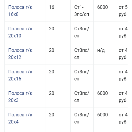
Полоса г/к
16
Ст1-
6000
от 57
16x8
3пс/сп
руб.
Полоса г/к
20
Ст3пс/
от 43
20x10
сп
руб.
Полоса г/к
20
Ст3пс/
н/д
от 44
20x12
сп
руб.
Полоса г/к
20
Ст3пс/
от 48
20x16
сп
руб.
Полоса г/к
20
Ст3пс/
6000
от 47
20x3
сп
руб.
Полоса г/к
20
Ст3пс/
6000
от 44
20x4
сп
руб.