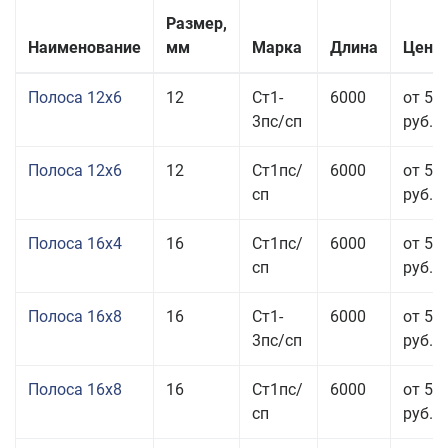
Размер,
Наименование
мм
Марка
Длина
Цена 
Полоса 12x6
12
Ст1-
6000
от 53
3пс/сп
руб.
Полоса 12x6
12
Ст1пс/
6000
от 53
сп
руб.
Полоса 16x4
16
Ст1пс/
6000
от 53
сп
руб.
Полоса 16x8
16
Ст1-
6000
от 55
3пс/сп
руб.
Полоса 16x8
16
Ст1пс/
6000
от 55
сп
руб.