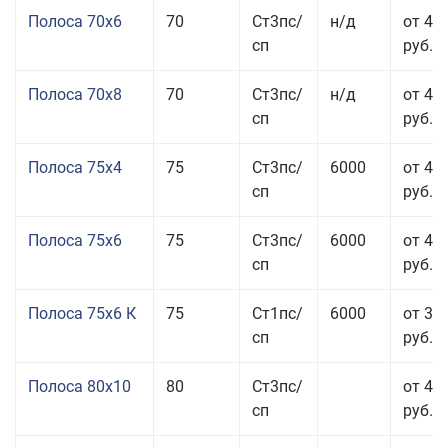
Полоса 70x6
70
Ст3пс/
н/д
от 42
сп
руб.
Полоса 70x8
70
Ст3пс/
н/д
от 43
сп
руб.
Полоса 75x4
75
Ст3пс/
6000
от 41
сп
руб.
Полоса 75x6
75
Ст3пс/
6000
от 42
сп
руб.
Полоса 75x6 К
75
Ст1пс/
6000
от 35
сп
руб.
Полоса 80x10
80
Ст3пс/
от 42
сп
руб.