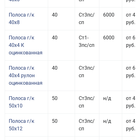
Полоса г/к
40
Ст3пс/
6000
от 43
40x8
сп
руб.
Полоса г/к
40
Ст1-
6000
от 68
40x4 К
3пс/сп
руб.
оцинкованная
Полоса г/к
40
Ст3пс/
от 69
40x4 рулон
сп
руб.
оцинкованная
Полоса г/к
50
Ст3пс/
н/д
от 44
50x10
сп
руб.
Полоса г/к
50
Ст3пс/
н/д
от 43
50x12
сп
руб.