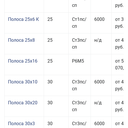
сп
руб.
Полоса 25x6 К
25
Ст1пс/
6000
от 35
сп
руб.
Полоса 25x8
25
Ст3пс/
н/д
от 43
сп
руб.
Полоса 25x16
25
Р6М5
от 50
070,00
Полоса 30x10
30
Ст3пс/
6000
от 45
сп
руб.
Полоса 30x20
30
Ст3пс/
н/д
от 46
сп
руб.
Полоса 30x3
30
Ст3пс/
6000
от 46