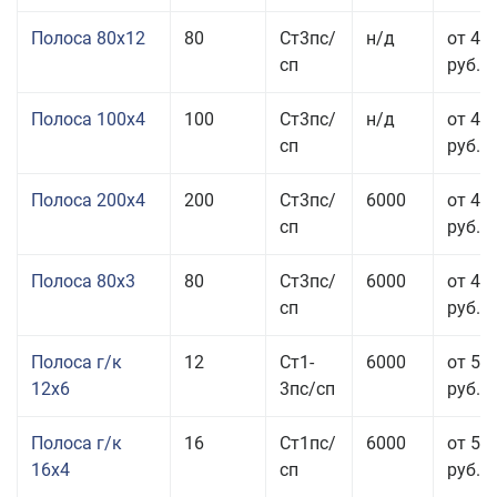
Полоса 80x12
80
Ст3пс/
н/д
от 46
сп
руб.
Полоса 100x4
100
Ст3пс/
н/д
от 44
сп
руб.
Полоса 200x4
200
Ст3пс/
6000
от 48
сп
руб.
Полоса 80x3
80
Ст3пс/
6000
от 47
сп
руб.
Полоса г/к
12
Ст1-
6000
от 52
12x6
3пс/сп
руб.
Полоса г/к
16
Ст1пс/
6000
от 53
16x4
сп
руб.