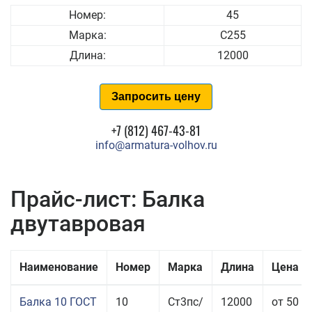
Номер:
45
Марка:
С255
Длина:
12000
Запросить цену
+7 (812) 467-43-81
info@armatura-volhov.ru
Прайс-лист: Балка
двутавровая
Наименование
Номер
Марка
Длина
Цена з
Балка 10 ГОСТ
10
Ст3пс/
12000
от 50 4