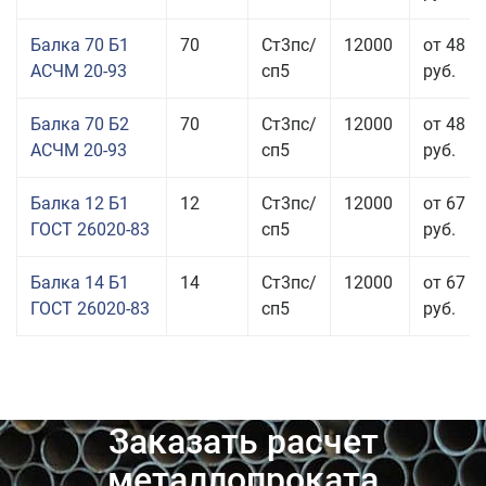
Балка 70 Б1
70
Ст3пс/
12000
от 48 8
АСЧМ 20-93
сп5
руб.
Балка 70 Б2
70
Ст3пс/
12000
от 48 9
АСЧМ 20-93
сп5
руб.
Балка 12 Б1
12
Ст3пс/
12000
от 67 4
ГОСТ 26020-83
сп5
руб.
Балка 14 Б1
14
Ст3пс/
12000
от 67 9
ГОСТ 26020-83
сп5
руб.
Заказать расчет
металлопроката