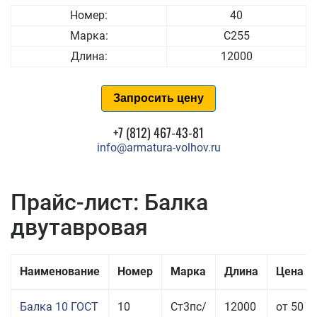
Номер:
40
Марка:
С255
Длина:
12000
Запросить цену
+7 (812) 467-43-81
info@armatura-volhov.ru
Прайс-лист: Балка
двутавровая
Наименование
Номер
Марка
Длина
Цена з
Балка 10 ГОСТ
10
Ст3пс/
12000
от 50 4