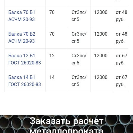
Балка 70 Б1
70
Ст3пс/
12000
от 48 8
АСЧМ 20-93
сп5
руб.
Балка 70 Б2
70
Ст3пс/
12000
от 48 9
АСЧМ 20-93
сп5
руб.
Балка 12 Б1
12
Ст3пс/
12000
от 67 4
ГОСТ 26020-83
сп5
руб.
Балка 14 Б1
14
Ст3пс/
12000
от 67 9
ГОСТ 26020-83
сп5
руб.
Заказать расчет
металлопроката