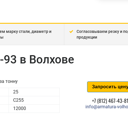
ем марку стали, диаметр и
Согласовываем резку и по
ры
продукции
-93 в Волхове
за тонну
Запросить цен
25
+7 (812) 467-43-8
С255
info@armatura-volho
12000