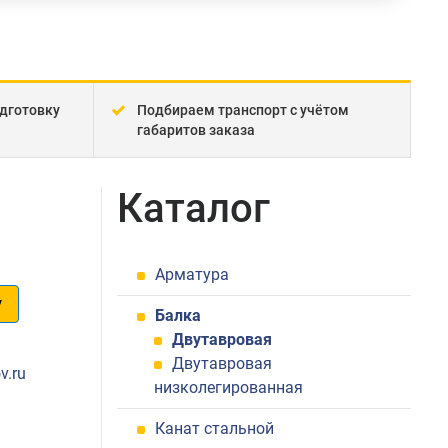
дготовку
Подбираем транспорт с учётом
габаритов заказа
Каталог
Арматура
у
Балка
Двутавровая
1
Двутавровая
v.ru
низколегированная
Канат стальной